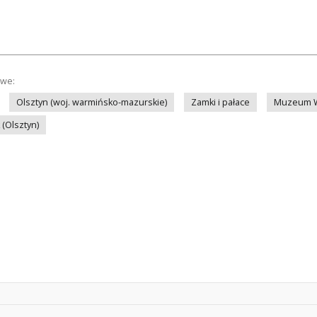
owe:
Olsztyn (woj. warmińsko-mazurskie)
Zamki i pałace
Muzeum Wa
(Olsztyn)