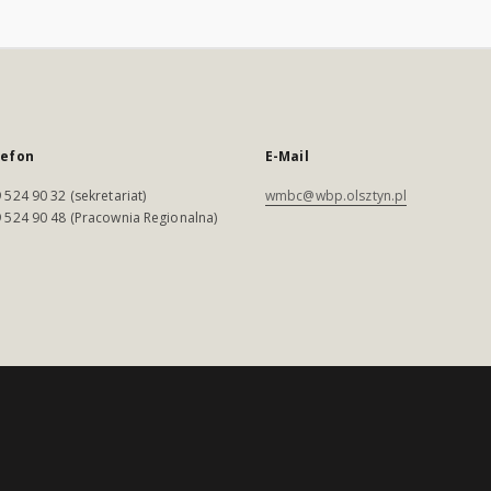
lefon
E-Mail
 524 90 32 (sekretariat)
wmbc@wbp.olsztyn.pl
 524 90 48 (Pracownia Regionalna)