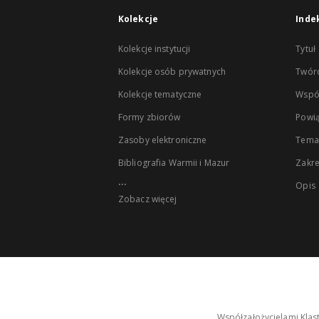
Kolekcje
Inde
Kolekcje instytucji
Tytuł
Kolekcje osób prywatnych
Twór
Kolekcje tematyczne
Wspó
Formy zbiorów
Powią
Zasoby elektroniczne
Tema
Bibliografia Warmii i Mazur
Zakr
...
Opis
Zobacz więcej
Współzałożycielami Klas