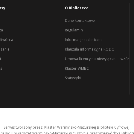
ksy
O Bibliotece
Dane kontaktowe
ca
Regulamin
łtwórca
Informacje techniczne
zanie
Klauzula informacyjna RODO
t
Umowa licencyjna niewyłączna - wzór
es
Klaster WMBC
Statystyki
Serwis tworzony przez: Klaster Warmińsko-Mazurskiej Biblioteki Cyfrowej.
tra są: Uniwersytet Warmińsko-Mazurski w Olsztynie oraz Wojewódzka Bibliote