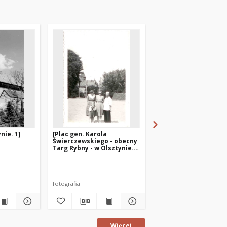
nie. 1]
[Plac gen. Karola
[Plac gen. Karola
Świerczewskiego - obecny
Świerczewskiego - o
Targ Rybny - w Olsztynie.
Targ Rybny - w Olszty
4]
5]
fotografia
fotografia
Więcej