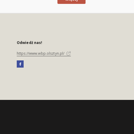
Odwiedź nas!
https://www.wbp.olsztyn.pl/