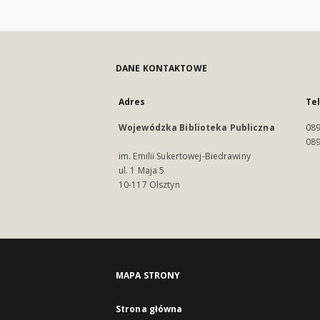
DANE KONTAKTOWE
Adres
Te
Wojewódzka Biblioteka Publiczna
089
089
im. Emilii Sukertowej-Biedrawiny
ul. 1 Maja 5
10-117 Olsztyn
MAPA STRONY
Strona główna