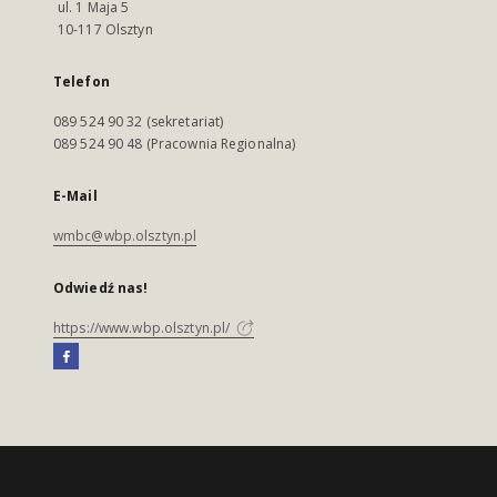
ul. 1 Maja 5
10-117 Olsztyn
Telefon
089 524 90 32 (sekretariat)
089 524 90 48 (Pracownia Regionalna)
E-Mail
wmbc@wbp.olsztyn.pl
Odwiedź nas!
https://www.wbp.olsztyn.pl/