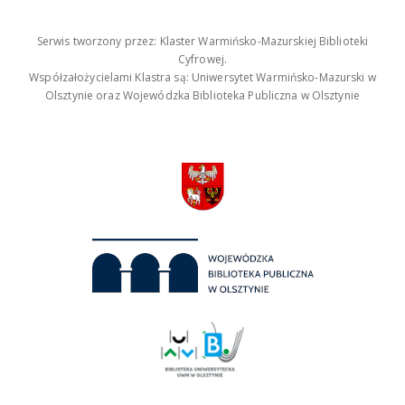
Serwis tworzony przez: Klaster Warmińsko-Mazurskiej Biblioteki
Cyfrowej.
Współzałożycielami Klastra są: Uniwersytet Warmińsko-Mazurski w
Olsztynie oraz Wojewódzka Biblioteka Publiczna w Olsztynie