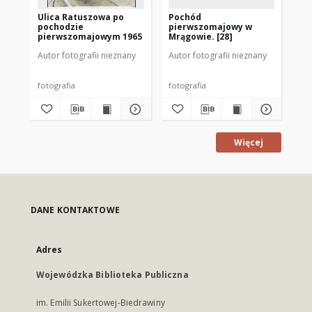
Ulica Ratuszowa po
Pochód
Po
pochodzie
pierwszomajowy w
pi
pierwszomajowym 1965
Mrągowie. [28]
Mr
Autor fotografii nieznany
Autor fotografii nieznany
Aut
fotografia
fotografia
fot
Więcej
DANE KONTAKTOWE
Adres
Wojewódzka Biblioteka Publiczna
im. Emilii Sukertowej-Biedrawiny