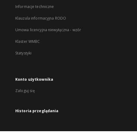
Informacje techniczne
Klauzula informacyjna RODO
Umowa licencyjna niewyłączna - wzór
Klaster WMBC
Statystyki
Konto użytkownika
Zaloguj się
Historia przeglądania