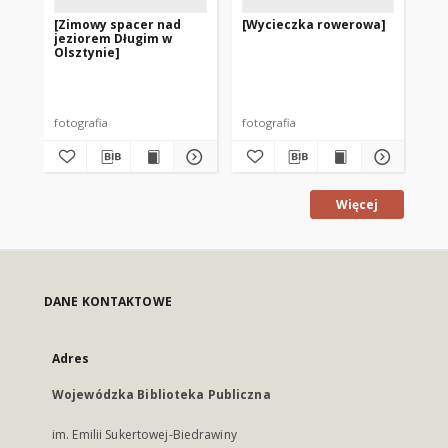
[Zimowy spacer nad
[Wycieczka rowerowa]
[S
jeziorem Długim w
Ol
Olsztynie]
Wal
fotografia
fotografia
fot
Więcej
DANE KONTAKTOWE
Adres
Wojewódzka Biblioteka Publiczna
im. Emilii Sukertowej-Biedrawiny