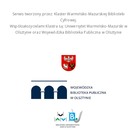
Serwis tworzony przez: Klaster Warmińsko-Mazurskiej Biblioteki
Cyfrowej.
Współzałożycielami Klastra są: Uniwersytet Warmińsko-Mazurski w
Olsztynie oraz Wojewódzka Biblioteka Publiczna w Olsztynie