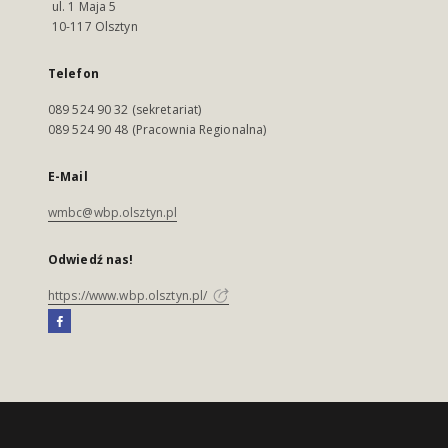
ul. 1 Maja 5
10-117 Olsztyn
Telefon
089 524 90 32 (sekretariat)
089 524 90 48 (Pracownia Regionalna)
E-Mail
wmbc@wbp.olsztyn.pl
Odwiedź nas!
https://www.wbp.olsztyn.pl/