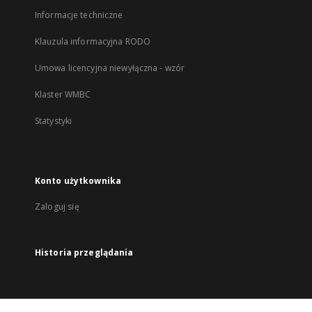
Informacje techniczne
Klauzula informacyjna RODO
Umowa licencyjna niewyłączna - wzór
Klaster WMBC
Statystyki
Konto użytkownika
Zaloguj się
Historia przeglądania