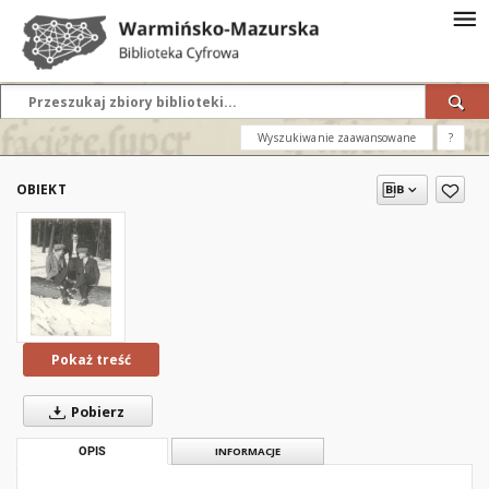
Wyszukiwanie zaawansowane
?
OBIEKT
Pokaż treść
Pobierz
OPIS
INFORMACJE