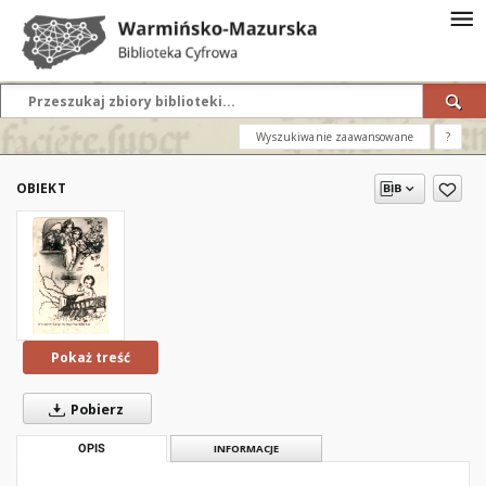
Wyszukiwanie zaawansowane
?
OBIEKT
Pokaż treść
Pobierz
OPIS
INFORMACJE