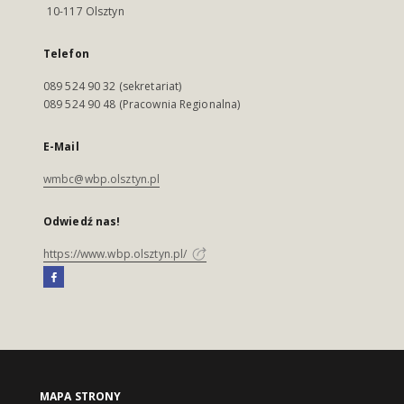
10-117 Olsztyn
Telefon
089 524 90 32 (sekretariat)
089 524 90 48 (Pracownia Regionalna)
E-Mail
wmbc@wbp.olsztyn.pl
Odwiedź nas!
https://www.wbp.olsztyn.pl/
MAPA STRONY