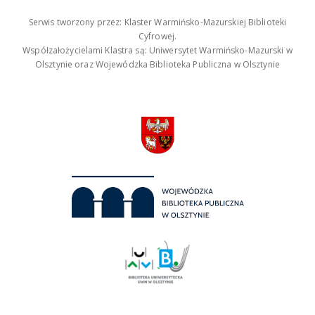
Serwis tworzony przez: Klaster Warmińsko-Mazurskiej Biblioteki
Cyfrowej.
Współzałożycielami Klastra są: Uniwersytet Warmińsko-Mazurski w
Olsztynie oraz Wojewódzka Biblioteka Publiczna w Olsztynie