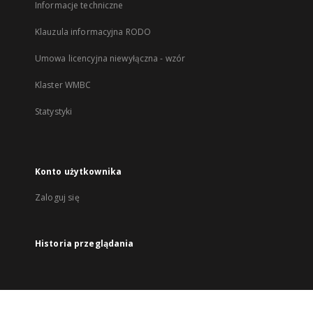
Informacje techniczne
Klauzula informacyjna RODO
Umowa licencyjna niewyłączna - wzór
Klaster WMBC
Statystyki
Konto użytkownika
Zaloguj się
Historia przeglądania