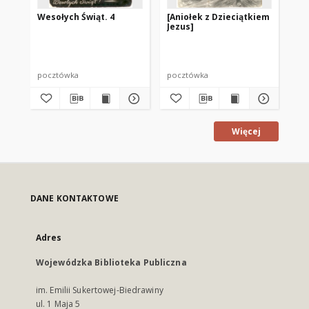
Wesołych Świąt. 4
[Aniołek z Dzieciątkiem
We
Jezus]
pocztówka
pocztówka
po
Więcej
DANE KONTAKTOWE
Adres
Wojewódzka Biblioteka Publiczna
im. Emilii Sukertowej-Biedrawiny
ul. 1 Maja 5