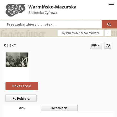
Wyszukiwanie zaawansowane
?
OBIEKT
Pokaż treść
Pobierz
OPIS
INFORMACJE