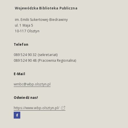
Wojewódzka Biblioteka Publiczna
im. Emilii Sukertowej-Biedrawiny
ul. 1 Maja 5
10-117 Olsztyn
Telefon
089 524 90 32 (sekretariat)
089 524 90 48 (Pracownia Regionalna)
E-Mail
wmbc@wbp.olsztyn.pl
Odwiedź nas!
https://www.wbp.olsztyn.pl/