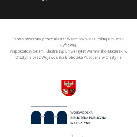
Serwis tworzony przez: Klaster Warmińsko-Mazurskiej Biblioteki
Cyfrowej.
Współzałożycielami Klastra są: Uniwersytet Warmińsko-Mazurski w
Olsztynie oraz Wojewódzka Biblioteka Publiczna w Olsztynie