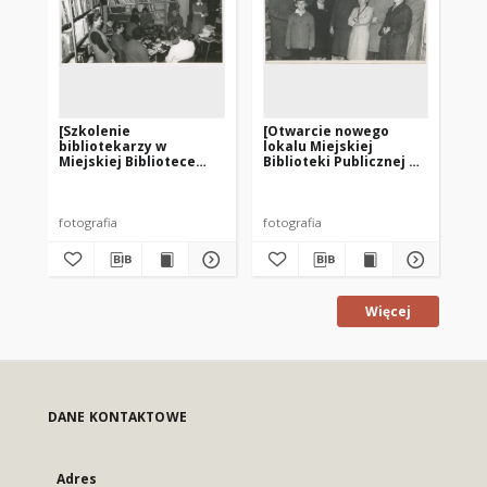
[Szkolenie
[Otwarcie nowego
[B
bibliotekarzy w
lokalu Miejskiej
Bib
Miejskiej Bibliotece
Biblioteki Publicznej w
Ła
Publicznej w Korszach.
Korszach]
2]
fotografia
fotografia
fot
Więcej
DANE KONTAKTOWE
Adres