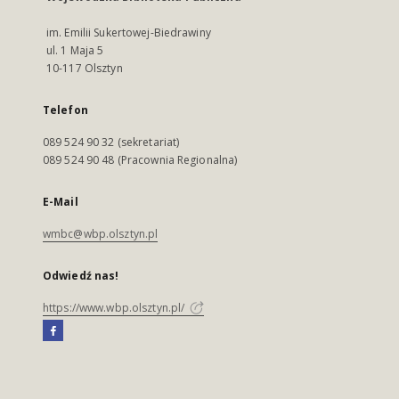
im. Emilii Sukertowej-Biedrawiny
ul. 1 Maja 5
10-117 Olsztyn
Telefon
089 524 90 32 (sekretariat)
089 524 90 48 (Pracownia Regionalna)
E-Mail
wmbc@wbp.olsztyn.pl
Odwiedź nas!
https://www.wbp.olsztyn.pl/