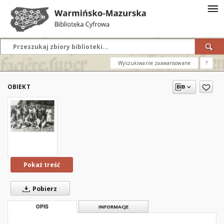
Wyszukiwanie zaawansowane
?
OBIEKT
Pokaż treść
Pobierz
OPIS
INFORMACJE