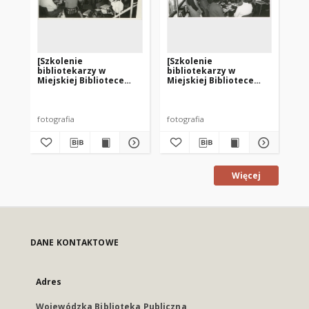
[Szkolenie
[Szkolenie
[S
bibliotekarzy w
bibliotekarzy w
Pa
Miejskiej Bibliotece
Miejskiej Bibliotece
Ks
Publicznej w Korszach.
Publicznej w Korszach.
Ko
1]
2]
Bi
pr
Wę
fotografia
fotografia
fot
Więcej
DANE KONTAKTOWE
Adres
Wojewódzka Biblioteka Publiczna