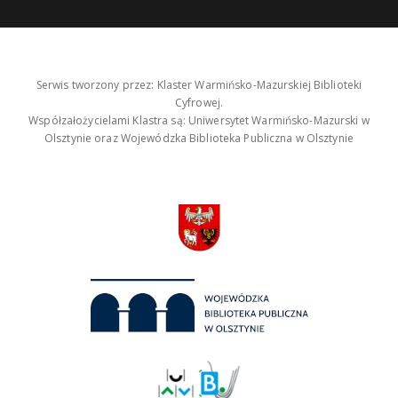
Serwis tworzony przez: Klaster Warmińsko-Mazurskiej Biblioteki
Cyfrowej.
Współzałożycielami Klastra są: Uniwersytet Warmińsko-Mazurski w
Olsztynie oraz Wojewódzka Biblioteka Publiczna w Olsztynie