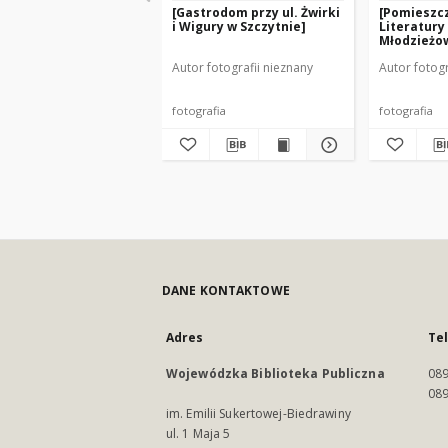
[Gastrodom przy ul. Żwirki
[Pomieszc
i Wigury w Szczytnie]
Literatury 
Młodzieżow
Bibliotece
Autor fotografii nieznany
Autor fotogr
Szczytnie]
fotografia
fotografia
DANE KONTAKTOWE
Adres
Te
Wojewódzka Biblioteka Publiczna
089
089
im. Emilii Sukertowej-Biedrawiny
ul. 1 Maja 5