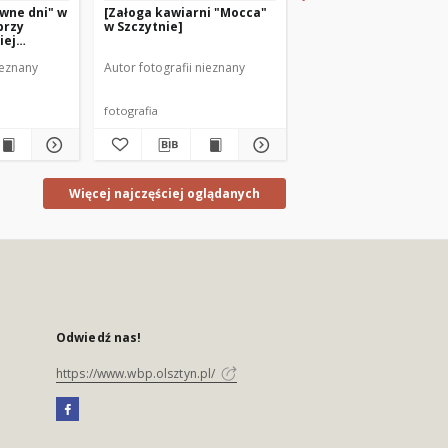
wne dni" w
[Załoga kawiarni "Mocca"
[Tęczowy festiwal w
przy
w Szczytnie]
Miejskiej Bibliotece
iej
Publicznej w Szczytni
cznej w
ieznany
Autor fotografii nieznany
Autor fotografii nieznan
fotografia
fotografia
Więcej najczęściej oglądanych
Odwiedź nas!
https://www.wbp.olsztyn.pl/