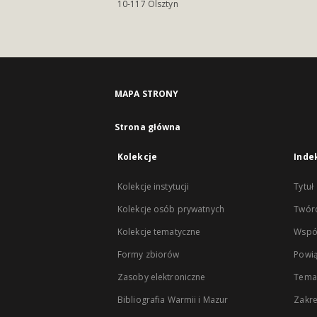
10-117 Olsztyn
MAPA STRONY
Strona główna
Kolekcje
Inde
Kolekcje instytucji
Tytuł
Kolekcje osób prywatnych
Twór
Kolekcje tematyczne
Wspó
Formy zbiorów
Powią
Zasoby elektroniczne
Tema
Bibliografia Warmii i Mazur
Zakr