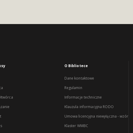
ksy
O Bibliotece
Dane kontaktowe
ca
Regulamin
łtwórca
Informacje techniczne
zanie
Klauzula informacyjna RODO
t
Umowa licencyjna niewyłączna - wzór
es
Klaster WMBC