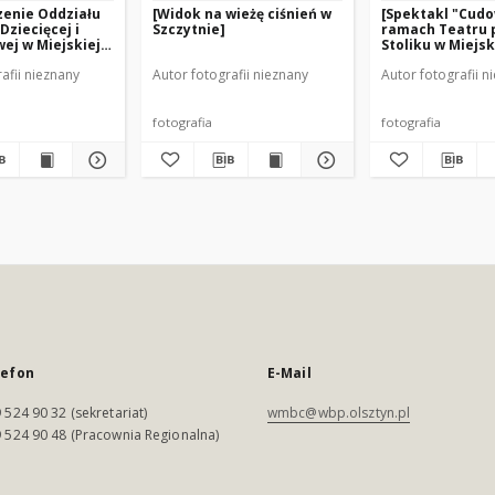
zenie Oddziału
[Widok na wieżę ciśnień w
[Spektakl "Cudo
Dziecięcej i
Szczytnie]
ramach Teatru 
ej w Miejskiej
Stoliku w Miejsk
 Publicznej w
Bibliotece Publi
afii nieznany
Autor fotografii nieznany
Autor fotografii n
Szczytnie]
fotografia
fotografia
lefon
E-Mail
 524 90 32 (sekretariat)
wmbc@wbp.olsztyn.pl
 524 90 48 (Pracownia Regionalna)