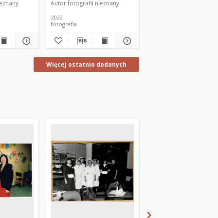
ieznany
Autor fotografii nieznany
Autor fotografii nieznan
2022
fotografia
fotografia
Więcej ostatnio dodanych