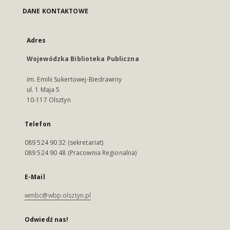
DANE KONTAKTOWE
Adres
Wojewódzka Biblioteka Publiczna
im. Emilii Sukertowej-Biedrawiny
ul. 1 Maja 5
10-117 Olsztyn
Telefon
089 524 90 32 (sekretariat)
089 524 90 48 (Pracownia Regionalna)
E-Mail
wmbc@wbp.olsztyn.pl
Odwiedź nas!