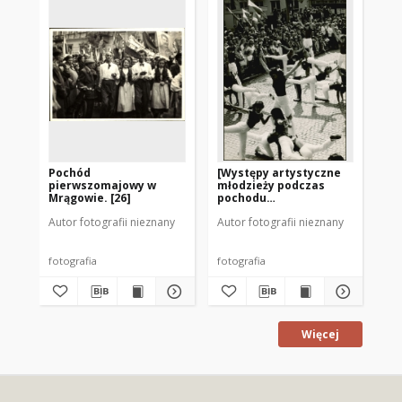
Pochód
[Występy artystyczne
Mł
pierwszomajowy w
młodzieży podczas
Ku
Mrągowie. [26]
pochodu
pierwszomajowego]
Autor fotografii nieznany
Autor fotografii nieznany
Aut
fotografia
fotografia
fot
Więcej