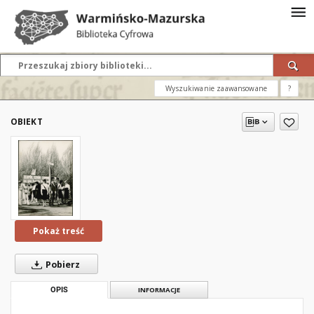
Wyszukiwanie zaawansowane
?
OBIEKT
Pokaż treść
Pobierz
OPIS
INFORMACJE