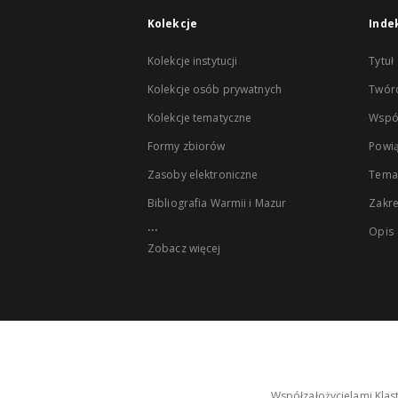
Kolekcje
Inde
Kolekcje instytucji
Tytuł
Kolekcje osób prywatnych
Twór
Kolekcje tematyczne
Wspó
Formy zbiorów
Powią
Zasoby elektroniczne
Tema
Bibliografia Warmii i Mazur
Zakr
...
Opis
Zobacz więcej
Współzałożycielami Klas