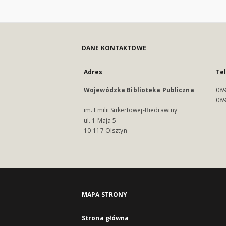
DANE KONTAKTOWE
Adres
Te
Wojewódzka Biblioteka Publiczna
089
089
im. Emilii Sukertowej-Biedrawiny
ul. 1 Maja 5
10-117 Olsztyn
MAPA STRONY
Strona główna