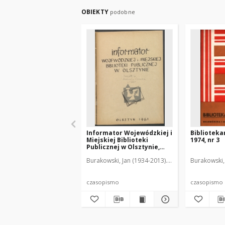
OBIEKTY
podobne
Informator Wojewódzkiej i
Biblioteka
Miejskiej Biblioteki
1974, nr 3
Publicznej w Olsztynie,
1961, z. 2
Burakowski, Jan (1934-2013). Red.
Badowska, Stan
Burakowski,
czasopismo
czasopismo