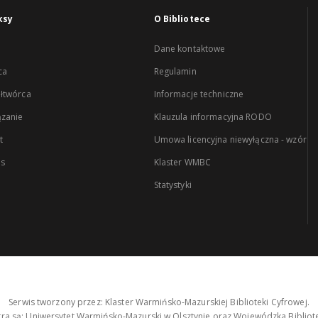
ksy
O Bibliotece
Dane kontaktowe
ca
Regulamin
łtwórca
Informacje techniczne
zanie
Klauzula informacyjna RODO
t
Umowa licencyjna niewyłączna - wzór
es
Klaster WMBC
Statystyki
Serwis tworzony przez: Klaster Warmińsko-Mazurskiej Biblioteki Cyfrowej.
tra są: Uniwersytet Warmińsko-Mazurski w Olsztynie oraz Wojewódzka Bibliote