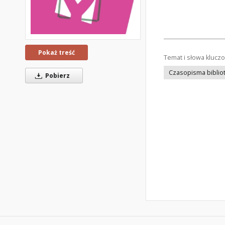
Pokaż treść
Temat i słowa klucz
Czasopisma bibliot
Pobierz