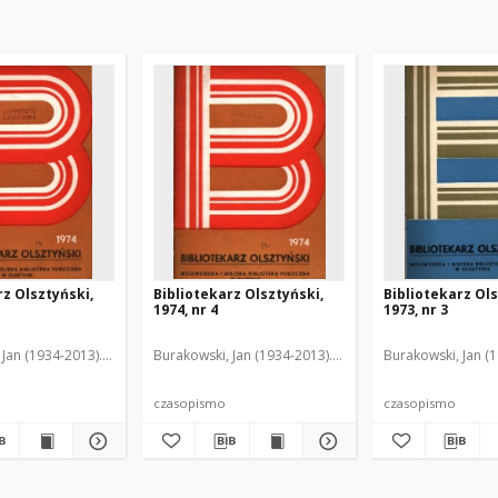
rz Olsztyński,
Bibliotekarz Olsztyński,
Bibliotekarz Ols
1974, nr 4
1973, nr 3
isława (1932- ). Red.
 Jan (1934-2013). Red.2
Dąbrowska, Wanda (1920-2006). Red.
Chodukiewicz, Wanda. Red.
Burakowski, Jan (1934-2013). Red.2
Dąbrowska, Wanda (1920-2
Chodukiewicz, Wan
Giżyńska-Burakows
Burakowski, Jan (
czasopismo
czasopismo