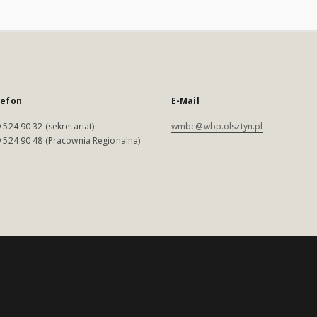
lefon
E-Mail
 524 90 32 (sekretariat)
wmbc@wbp.olsztyn.pl
 524 90 48 (Pracownia Regionalna)