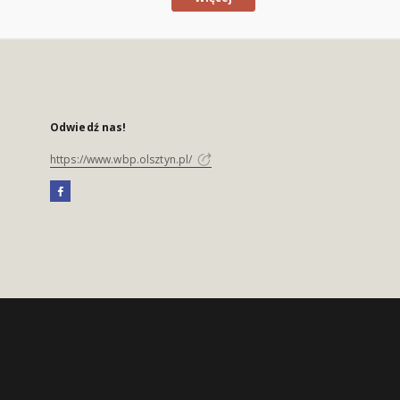
Odwiedź nas!
https://www.wbp.olsztyn.pl/