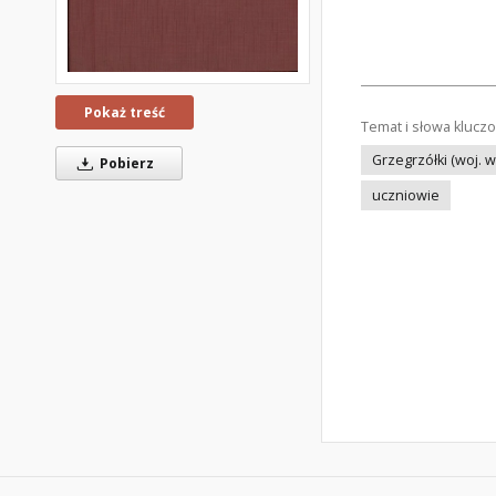
Pokaż treść
Temat i słowa klucz
Grzegrzółki (woj. 
Pobierz
uczniowie