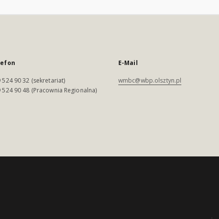
lefon
E-Mail
 524 90 32 (sekretariat)
wmbc@wbp.olsztyn.pl
 524 90 48 (Pracownia Regionalna)