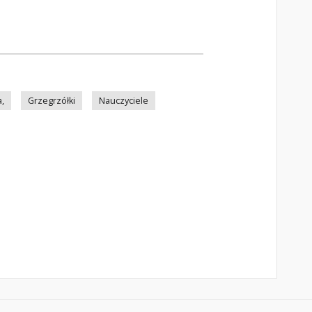
a,
Grzegrzółki
Nauczyciele