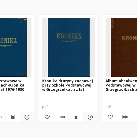
dstawowa w
Kronika drużyny zuchowej
Album absolwen
kach-Kronika
przy Szkole Podstawowej
Podstawowej w
lat 1976-1980
w Grzegrzółkach z lat
Grzegrzółkach z
1976-1990
2000
pdf
pdf