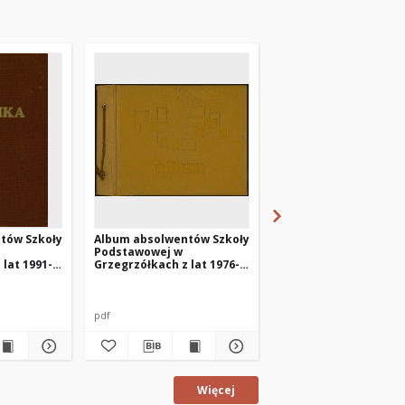
tów Szkoły
Album absolwentów Szkoły
Kronika Zbiorczej Sz
Podstawowej w
Gminnej w Pasymiu z 
 lat 1991-
Grzegrzółkach z lat 1976-
1982-1985
1991
pdf
pdf
Więcej