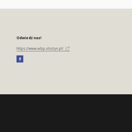
Odwiedź nas!
https://www.wbp.olsztyn.pl/