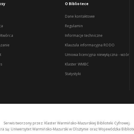
ksy
O Bibliotece
Dane kontaktowe
ca
Regulamin
łtwórca
Informacje techniczne
zanie
Klauzula informacyjna RODO
t
Umowa licencyjna niewyłączna - wzór
es
Klaster WMBC
Statystyki
Serwis tworzony przez: Klaster Warmińsko-Mazurskiej Biblioteki Cyfrowej.
tra są: Uniwersytet Warmińsko-Mazurski w Olsztynie oraz Wojewódzka Bibliote