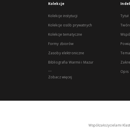
Kolekcje
Inde
Kolekcje instytucji
Tytuł
Kolekcje osób prywatnych
Twór
Kolekcje tematyczne
Wspó
Formy zbiorów
Powią
Zasoby elektroniczne
Tema
Bibliografia Warmii i Mazur
Zakr
...
Opis
Zobacz więcej
Współzałożycielami Klas