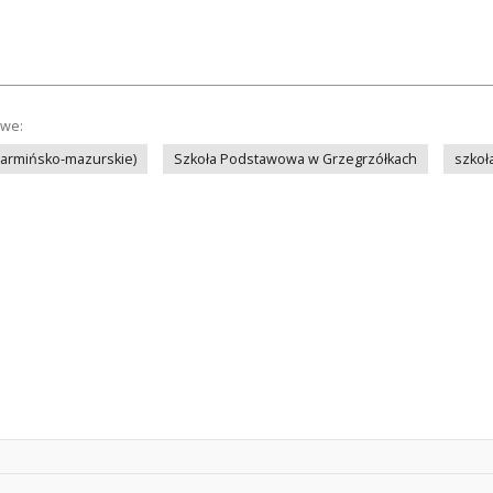
owe:
warmińsko-mazurskie)
Szkoła Podstawowa w Grzegrzółkach
szkoł