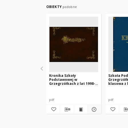
OBIEKTY
podobne
Kronika Szkoły
Szkoła Po
Podstawowej w
Grzegrzół
Grzegrzółkach z lat 1998-
klasowa z 
2002
pdf
pdf