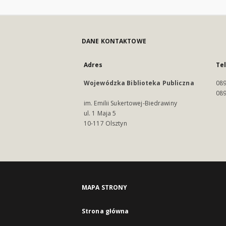
DANE KONTAKTOWE
Adres
Te
Wojewódzka Biblioteka Publiczna
089
089
im. Emilii Sukertowej-Biedrawiny
ul. 1 Maja 5
10-117 Olsztyn
MAPA STRONY
Strona główna