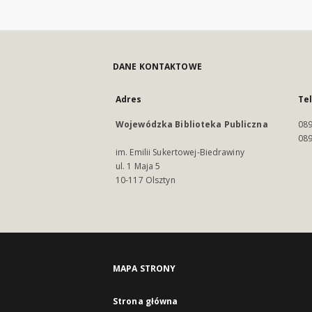
DANE KONTAKTOWE
Adres
Te
Wojewódzka Biblioteka Publiczna
089
089
im. Emilii Sukertowej-Biedrawiny
ul. 1 Maja 5
10-117 Olsztyn
MAPA STRONY
Strona główna