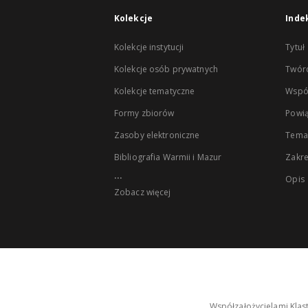
Kolekcje
Inde
Kolekcje instytucji
Tytuł
Kolekcje osób prywatnych
Twór
Kolekcje tematyczne
Wspó
Formy zbiorów
Powią
Zasoby elektroniczne
Tema
Bibliografia Warmii i Mazur
Zakr
...
Opis
Zobacz więcej
Współzałożycielami Klas