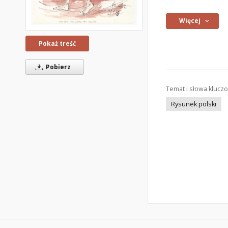
Więcej
Pokaż treść
Pobierz
Temat i słowa klucz
Rysunek polski