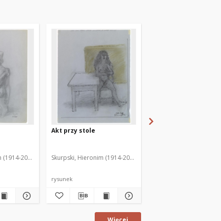
Akt przy stole
[Akt siedzący i stojąc
m (1914-2006)
Skurpski, Hieronim (1914-2006)
Skurpski, Hieronim (191
rysunek
rysunek
Więcej