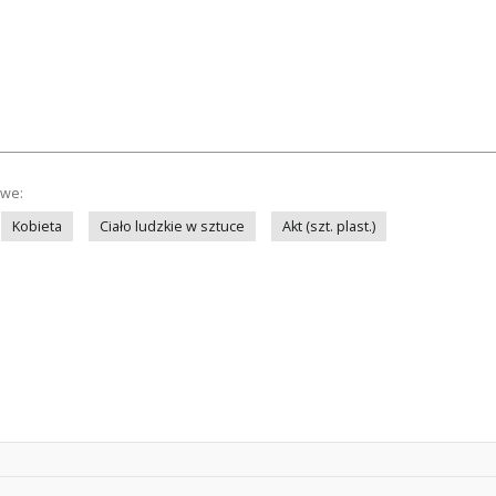
owe:
Kobieta
Ciało ludzkie w sztuce
Akt (szt. plast.)