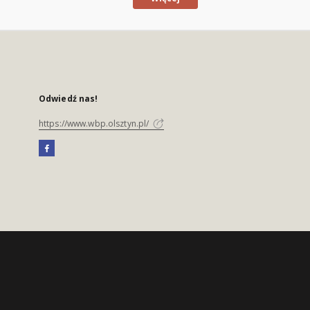
Odwiedź nas!
https://www.wbp.olsztyn.pl/