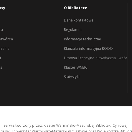
ksy
O Bibliotece
Dane kontaktowe
ca
Regulamin
łtwórca
Informacje techniczne
zanie
Klauzula informacyjna RODO
t
Umowa licencyjna niewyłączna - wzór
es
Klaster WMBC
Statystyki
Serwis tworzony przez: Klaster Warmińsko-Mazurskiej Biblioteki Cyfrowej.
tra są: Uniwersytet Warmińsko-Mazurski w Olsztynie oraz Wojewódzka Bibliote