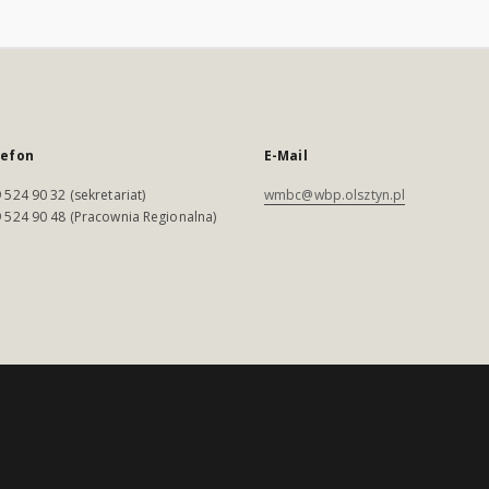
lefon
E-Mail
 524 90 32 (sekretariat)
wmbc@wbp.olsztyn.pl
 524 90 48 (Pracownia Regionalna)