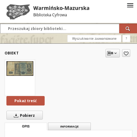
Wyszukiwanie zaawansowane
?
OBIEKT
Pokaż treść
Pobierz
OPIS
INFORMACJE