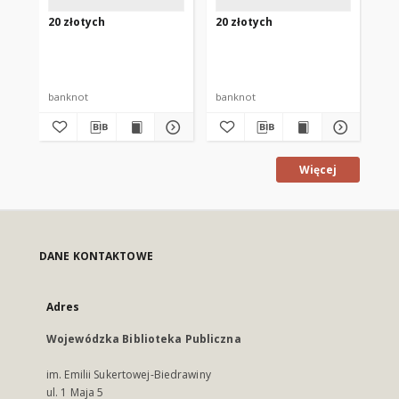
20 złotych
20 złotych
5 r
banknot
banknot
ba
Więcej
DANE KONTAKTOWE
Adres
Wojewódzka Biblioteka Publiczna
im. Emilii Sukertowej-Biedrawiny
ul. 1 Maja 5