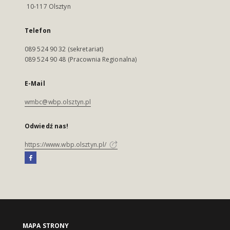
10-117 Olsztyn
Telefon
089 524 90 32 (sekretariat)
089 524 90 48 (Pracownia Regionalna)
E-Mail
wmbc@wbp.olsztyn.pl
Odwiedź nas!
https://www.wbp.olsztyn.pl/
MAPA STRONY