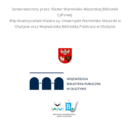
Serwis tworzony przez: Klaster Warmińsko-Mazurskiej Biblioteki
Cyfrowej.
Współzałożycielami Klastra są: Uniwersytet Warmińsko-Mazurski w
Olsztynie oraz Wojewódzka Biblioteka Publiczna w Olsztynie