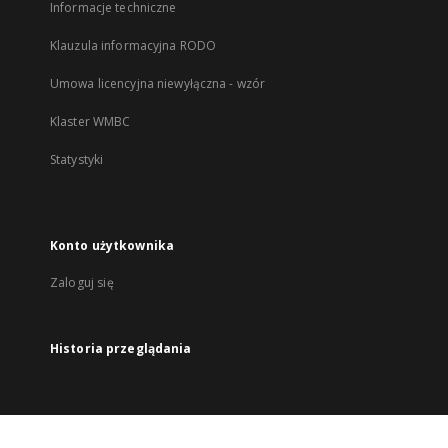
Informacje techniczne
Klauzula informacyjna RODO
Umowa licencyjna niewyłączna - wzór
Klaster WMBC
Statystyki
Konto użytkownika
Zaloguj się
Historia przeglądania