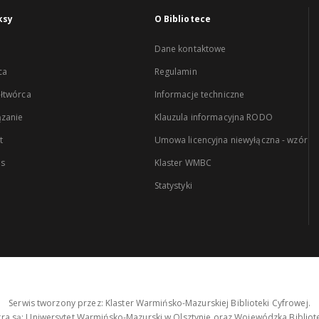
ksy
O Bibliotece
Dane kontaktowe
ca
Regulamin
łtwórca
Informacje techniczne
zanie
Klauzula informacyjna RODO
t
Umowa licencyjna niewyłączna - wzór
es
Klaster WMBC
Statystyki
Serwis tworzony przez: Klaster Warmińsko-Mazurskiej Biblioteki Cyfrowej.
tra są: Uniwersytet Warmińsko-Mazurski w Olsztynie oraz Wojewódzka Bibliote