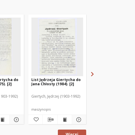
ertycha do
List Jędrzeja Giertycha do
List Jędrzeja Giertyc
5). [2]
Jana Chłosty (1984). [2]
Jana Chłosty (1984). [1
(1903-1992)
Giertych, Jędrzej (1903-1992)
Giertych, Jędrzej (1903-
maszynopis
maszynopis
Więcej