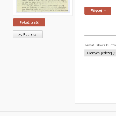
Więcej
Pokaż treść
Pobierz
Temat i słowa klucz
Giertych, Jędrzej (