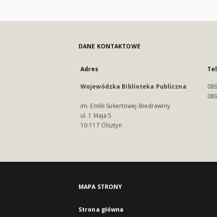
DANE KONTAKTOWE
Adres
Te
Wojewódzka Biblioteka Publiczna
089
089
im. Emilii Sukertowej-Biedrawiny
ul. 1 Maja 5
10-117 Olsztyn
MAPA STRONY
Strona główna