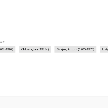
owe:
1903-1992)
Chłosta, Jan (1938- )
Szajek, Antoni (1900-1976)
List