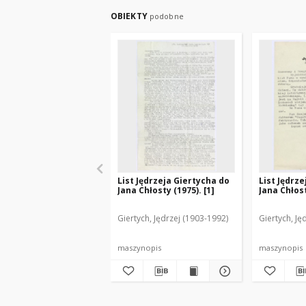
OBIEKTY
podobne
List Jędrzeja Giertycha do
List Jędrz
Jana Chłosty (1975). [1]
Jana Chłost
Giertych, Jędrzej (1903-1992)
Giertych, Ję
maszynopis
maszynopis