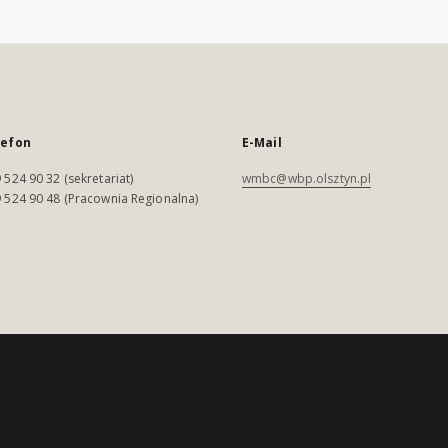
lefon
E-Mail
 524 90 32 (sekretariat)
wmbc@wbp.olsztyn.pl
 524 90 48 (Pracownia Regionalna)