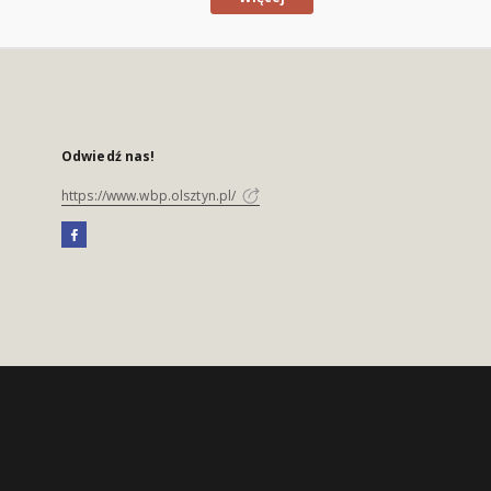
Odwiedź nas!
https://www.wbp.olsztyn.pl/