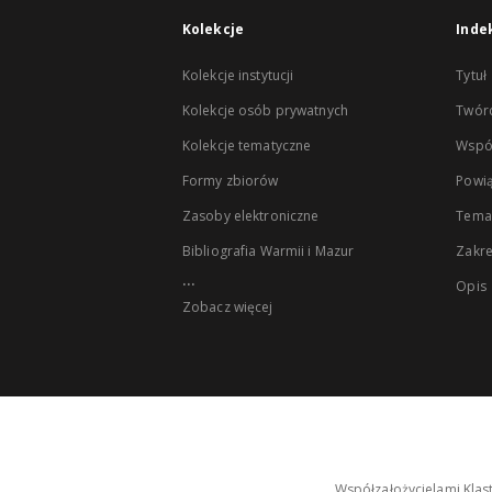
Kolekcje
Inde
Kolekcje instytucji
Tytuł
Kolekcje osób prywatnych
Twór
Kolekcje tematyczne
Wspó
Formy zbiorów
Powią
Zasoby elektroniczne
Tema
Bibliografia Warmii i Mazur
Zakr
...
Opis
Zobacz więcej
Współzałożycielami Klas