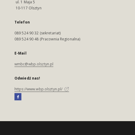
ul. 1 Maja 5
10-117 Olsztyn
Telefon
089 524 90 32 (sekretariat)
089 524 90 48 (Pracownia Regionalna)
E-Mail
wmbc@wbp.olsztyn.pl
Odwiedź nas!
https://www.wbp.olsztyn.pl/