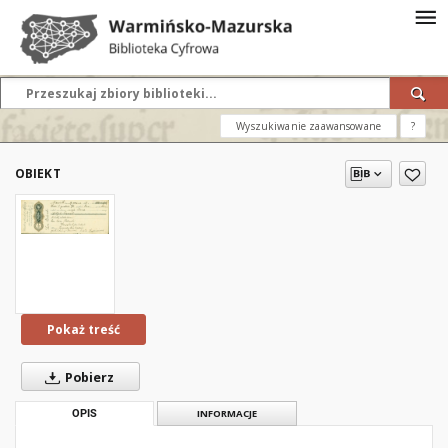
Wyszukiwanie zaawansowane
?
OBIEKT
Pokaż treść
Pobierz
OPIS
INFORMACJE