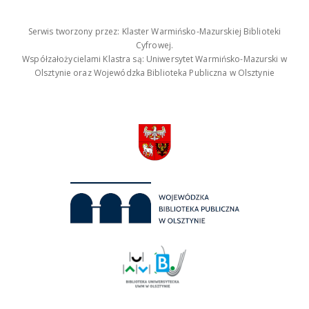
Serwis tworzony przez: Klaster Warmińsko-Mazurskiej Biblioteki
Cyfrowej.
Współzałożycielami Klastra są: Uniwersytet Warmińsko-Mazurski w
Olsztynie oraz Wojewódzka Biblioteka Publiczna w Olsztynie