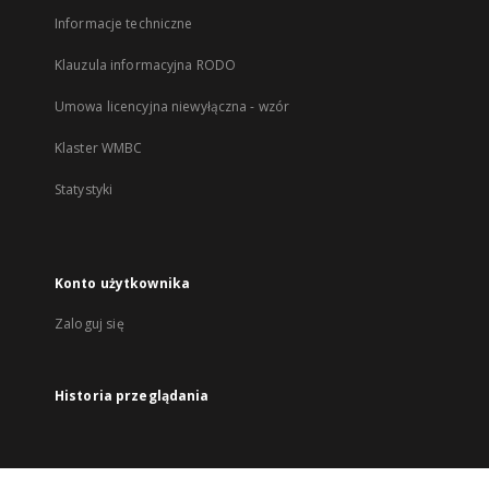
Informacje techniczne
Klauzula informacyjna RODO
Umowa licencyjna niewyłączna - wzór
Klaster WMBC
Statystyki
Konto użytkownika
Zaloguj się
Historia przeglądania