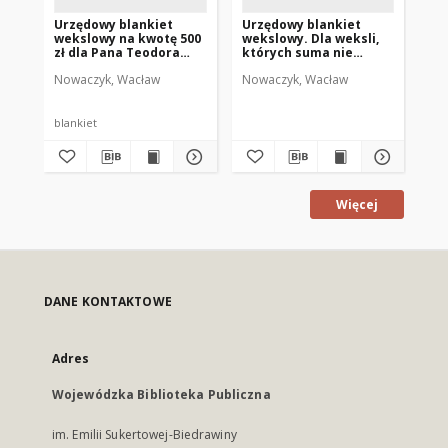
Urzędowy blankiet
Urzędowy blankiet
Ur
wekslowy na kwotę 500
wekslowy. Dla weksli,
we
zł dla Pana Teodora
których suma nie
kt
Napiórkowskiego
przewyższa 100 zł.
pr
Nowaczyk, Wacław
Nowaczyk, Wacław
blankiet
Więcej
DANE KONTAKTOWE
Adres
Wojewódzka Biblioteka Publiczna
im. Emilii Sukertowej-Biedrawiny