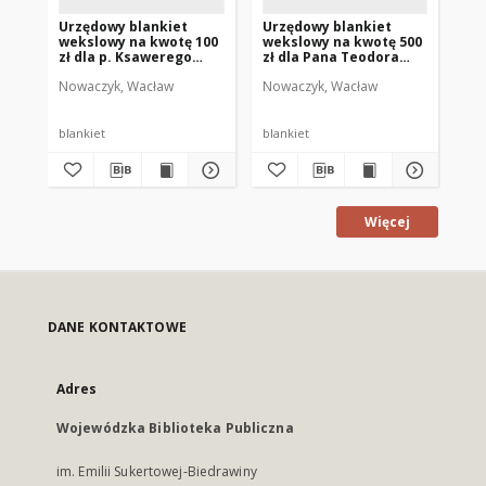
Urzędowy blankiet
Urzędowy blankiet
Ur
wekslowy na kwotę 100
wekslowy na kwotę 500
we
zł dla p. Ksawerego
zł dla Pana Teodora
kt
Tadajewskiego
Napiórkowskiego
pr
Nowaczyk, Wacław
Nowaczyk, Wacław
blankiet
blankiet
Więcej
DANE KONTAKTOWE
Adres
Wojewódzka Biblioteka Publiczna
im. Emilii Sukertowej-Biedrawiny