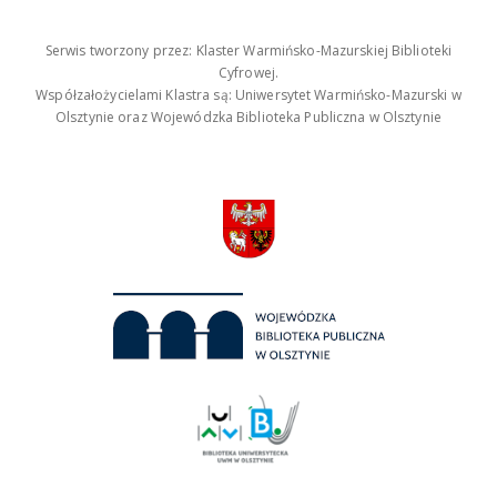
Serwis tworzony przez: Klaster Warmińsko-Mazurskiej Biblioteki
Cyfrowej.
Współzałożycielami Klastra są: Uniwersytet Warmińsko-Mazurski w
Olsztynie oraz Wojewódzka Biblioteka Publiczna w Olsztynie