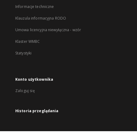
Informacje techniczne
Klauzula informacyjna RODO
Umowa licencyjna niewyłączna - wzór
Klaster WMBC
Statystyki
Konto użytkownika
Zaloguj się
Historia przeglądania