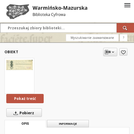
Wyszukiwanie zaawansowane
?
OBIEKT
Pokaż treść
Pobierz
OPIS
INFORMACJE