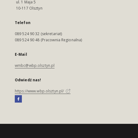
ul. 1 Maja 5
10-117 Olsztyn
Telefon
089 524 90 32 (sekretariat)
089 524 90 48 (Pracownia Regionalna)
E-Mail
wmbc@wbp.olsztyn.pl
Odwiedź nas!
https://www.wbp.olsztyn.pl/