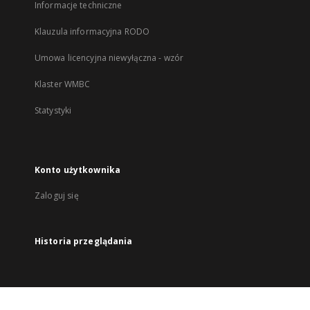
Informacje techniczne
Klauzula informacyjna RODO
Umowa licencyjna niewyłączna - wzór
Klaster WMBC
Statystyki
Konto użytkownika
Zaloguj się
Historia przeglądania