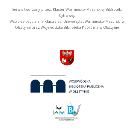
Serwis tworzony przez: Klaster Warmińsko-Mazurskiej Biblioteki
Cyfrowej.
Współzałożycielami Klastra są: Uniwersytet Warmińsko-Mazurski w
Olsztynie oraz Wojewódzka Biblioteka Publiczna w Olsztynie