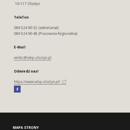
10-117 Olsztyn
Telefon
089 524 90 32 (sekretariat)
089 524 90 48 (Pracownia Regionalna)
E-Mail
wmbc@wbp.olsztyn.pl
Odwiedź nas!
https://www.wbp.olsztyn.pl/
MAPA STRONY