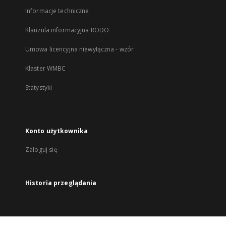
Informacje techniczne
Klauzula informacyjna RODO
Umowa licencyjna niewyłączna - wzór
Klaster WMBC
Statystyki
Konto użytkownika
Zaloguj się
Historia przeglądania