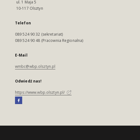
ul. 1 Maja 5
10-117 Olsztyn
Telefon
089 524 90 32 (sekretariat)
089 524 90 48 (Pracownia Regionalna)
E-Mail
wmbc@wbp.olsztyn.pl
Odwiedź nas!
https://www.wbp.olsztyn.pl/