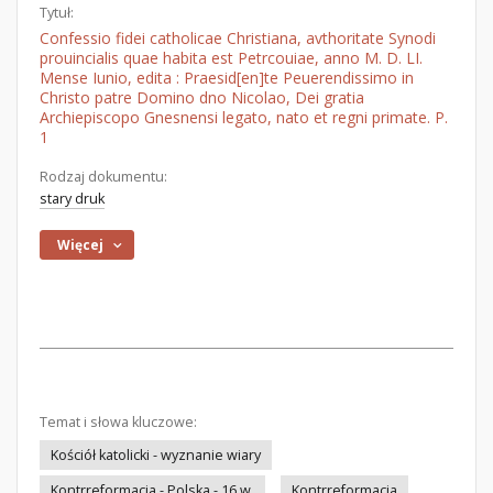
Tytuł:
Confessio fidei catholicae Christiana, avthoritate Synodi
prouincialis quae habita est Petrcouiae, anno M. D. LI.
Mense Iunio, edita : Praesid[en]te Peuerendissimo in
Christo patre Domino dno Nicolao, Dei gratia
Archiepiscopo Gnesnensi legato, nato et regni primate. P.
1
Rodzaj dokumentu:
stary druk
Więcej
Temat i słowa kluczowe:
Kościół katolicki - wyznanie wiary
Kontrreformacja - Polska - 16 w.
Kontrreformacja