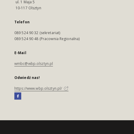
ul. 1 Maja 5
10-117 Olsztyn
Telefon
089 524 90 32 (sekretariat)
089 524 90 48 (Pracownia Regionalna)
E-Mail
wmbc@wbp.olsztyn.pl
Odwiedź nas!
https://www.wbp.olsztyn.pl/