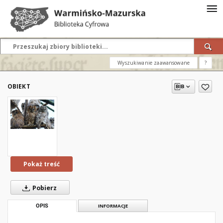
Wyszukiwanie zaawansowane
?
OBIEKT
Pokaż treść
Pobierz
OPIS
INFORMACJE