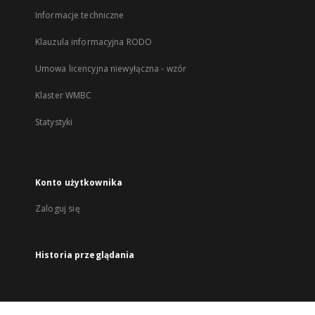
Informacje techniczne
Klauzula informacyjna RODO
Umowa licencyjna niewyłączna - wzór
Klaster WMBC
Statystyki
Konto użytkownika
Zaloguj się
Historia przeglądania