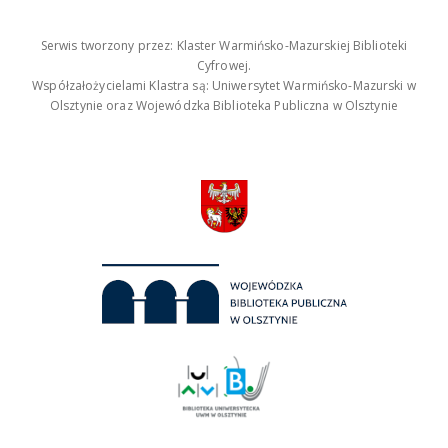
Serwis tworzony przez: Klaster Warmińsko-Mazurskiej Biblioteki
Cyfrowej.
Współzałożycielami Klastra są: Uniwersytet Warmińsko-Mazurski w
Olsztynie oraz Wojewódzka Biblioteka Publiczna w Olsztynie