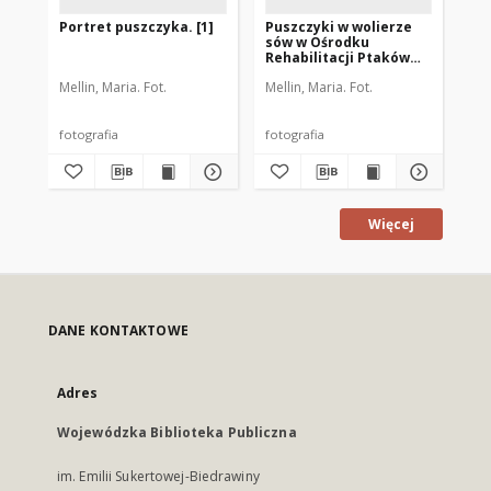
Portret puszczyka. [1]
Puszczyki w wolierze
Pu
sów w Ośrodku
só
Rehabilitacji Ptaków
Re
Dzikich w Bukwałdzie
Dz
Mellin, Maria. Fot.
Mellin, Maria. Fot.
Mel
zimą. [1]
[1]
fotografia
fotografia
fot
Więcej
DANE KONTAKTOWE
Adres
Wojewódzka Biblioteka Publiczna
im. Emilii Sukertowej-Biedrawiny