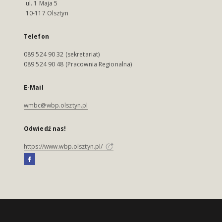
ul. 1 Maja 5
10-117 Olsztyn
Telefon
089 524 90 32 (sekretariat)
089 524 90 48 (Pracownia Regionalna)
E-Mail
wmbc@wbp.olsztyn.pl
Odwiedź nas!
https://www.wbp.olsztyn.pl/