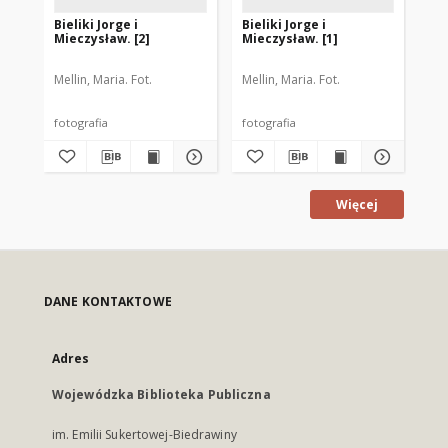
Bieliki Jorge i
Bieliki Jorge i
Bie
Mieczysław. [2]
Mieczysław. [1]
Mellin, Maria. Fot.
Mellin, Maria. Fot.
Mel
fotografia
fotografia
fot
Więcej
DANE KONTAKTOWE
Adres
Wojewódzka Biblioteka Publiczna
im. Emilii Sukertowej-Biedrawiny