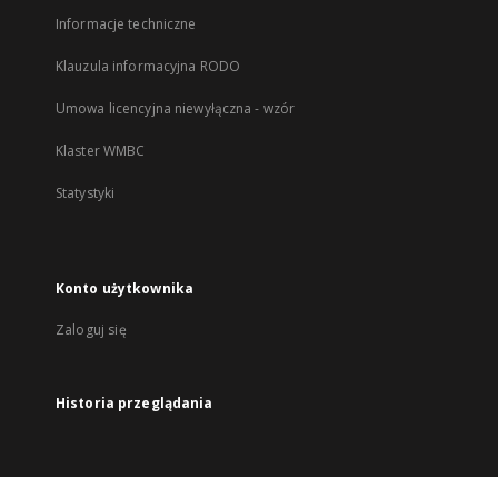
Informacje techniczne
Klauzula informacyjna RODO
Umowa licencyjna niewyłączna - wzór
Klaster WMBC
Statystyki
Konto użytkownika
Zaloguj się
Historia przeglądania