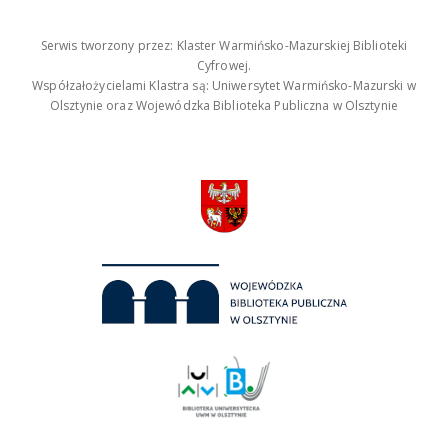
Serwis tworzony przez: Klaster Warmińsko-Mazurskiej Biblioteki
Cyfrowej.
Współzałożycielami Klastra są: Uniwersytet Warmińsko-Mazurski w
Olsztynie oraz Wojewódzka Biblioteka Publiczna w Olsztynie