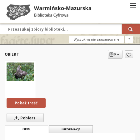
Wyszukiwanie zaawansowane
?
OBIEKT
Pokaż treść
Pobierz
OPIS
INFORMACJE