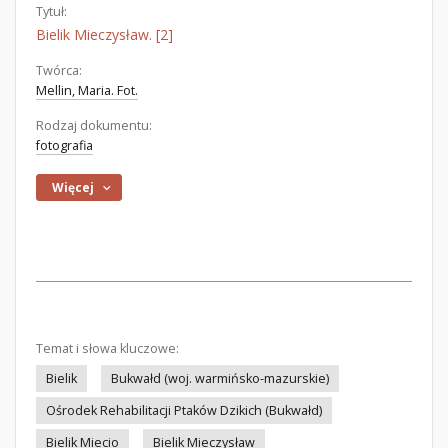
Tytuł:
Bielik Mieczysław. [2]
Twórca:
Mellin, Maria. Fot.
Rodzaj dokumentu:
fotografia
Więcej
Temat i słowa kluczowe:
Bielik
Bukwałd (woj. warmińsko-mazurskie)
Ośrodek Rehabilitacji Ptaków Dzikich (Bukwałd)
Bielik Miecio
Bielik Mieczysław