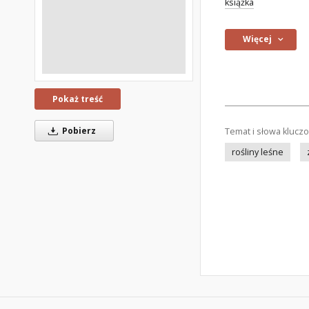
książka
Więcej
Pokaż treść
Pobierz
Temat i słowa klucz
rośliny leśne