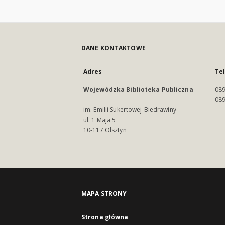
DANE KONTAKTOWE
Adres
Te
Wojewódzka Biblioteka Publiczna
089
089
im. Emilii Sukertowej-Biedrawiny
ul. 1 Maja 5
10-117 Olsztyn
MAPA STRONY
Strona główna