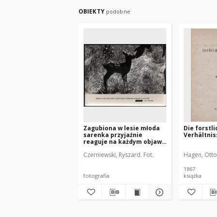
OBIEKTY
podobne
Zagubiona w lesie młoda
Die forstl
sarenka przyjaźnie
Verhältni
reaguje na każdym objaw
serdeczności ze strony
Czerniewski, Ryszard. Fot.
Hagen, Otto
ludzi
1867
fotografia
książka