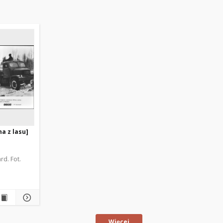
a z lasu]
rd. Fot.
Więcej