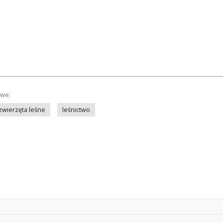
owe:
zwierzęta leśne
leśnictwo