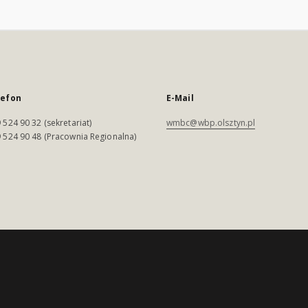
lefon
E-Mail
 524 90 32 (sekretariat)
wmbc@wbp.olsztyn.pl
 524 90 48 (Pracownia Regionalna)