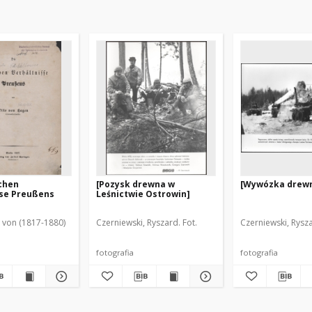
ichen
[Pozysk drewna w
[Wywózka drewn
sse Preußens
Leśnictwie Ostrowin]
 von (1817-1880)
Czerniewski, Ryszard. Fot.
Czerniewski, Rysza
fotografia
fotografia