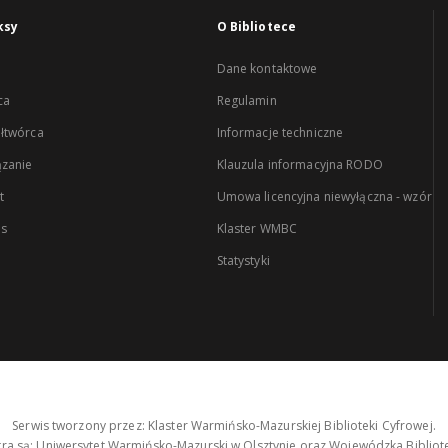
ksy
O Bibliotece
Dane kontaktowe
ca
Regulamin
łtwórca
Informacje techniczne
zanie
Klauzula informacyjna RODO
t
Umowa licencyjna niewyłączna - wzór
es
Klaster WMBC
Statystyki
Serwis tworzony przez: Klaster Warmińsko-Mazurskiej Biblioteki Cyfrowej.
tra są: Uniwersytet Warmińsko-Mazurski w Olsztynie oraz Wojewódzka Bibliote