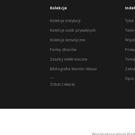
Kolekcje
Inde
Kolekcje instytucji
Tytuł
Kolekcje osób prywatnych
Twór
Kolekcje tematyczne
Wspó
Formy zbiorów
Powią
Zasoby elektroniczne
Tema
Bibliografia Warmii i Mazur
Zakr
...
Opis
Zobacz więcej
Współzałożycielami Klas