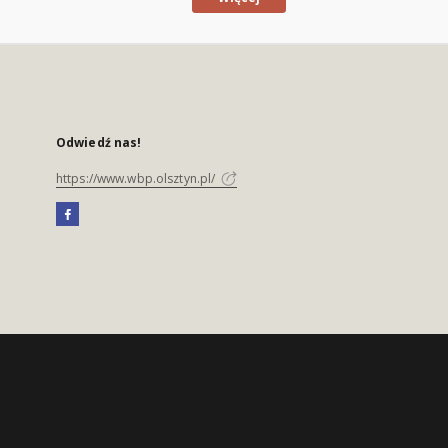
Odwiedź nas!
https://www.wbp.olsztyn.pl/