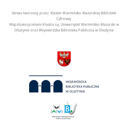
Serwis tworzony przez: Klaster Warmińsko-Mazurskiej Biblioteki
Cyfrowej.
Współzałożycielami Klastra są: Uniwersytet Warmińsko-Mazurski w
Olsztynie oraz Wojewódzka Biblioteka Publiczna w Olsztynie