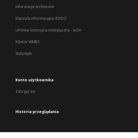
Informacje techniczne
Klauzula informacyjna RODO
Umowa licencyjna niewyłączna - wzór
Klaster WMBC
Statystyki
Konto użytkownika
Zaloguj się
Historia przeglądania