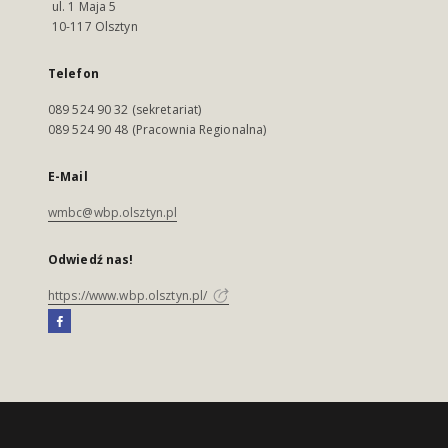
ul. 1 Maja 5
10-117 Olsztyn
Telefon
089 524 90 32 (sekretariat)
089 524 90 48 (Pracownia Regionalna)
E-Mail
wmbc@wbp.olsztyn.pl
Odwiedź nas!
https://www.wbp.olsztyn.pl/