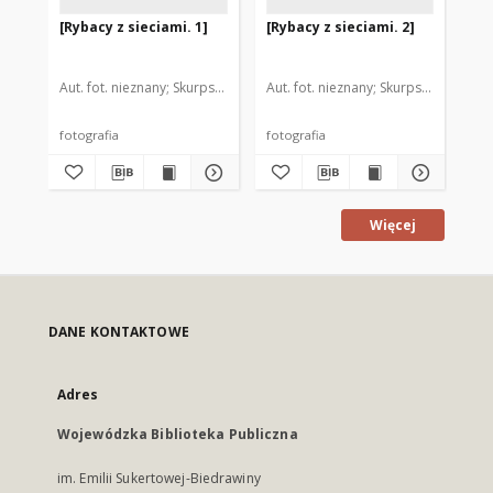
[Rybacy z sieciami. 1]
[Rybacy z sieciami. 2]
[Ry
Aut. fot. nieznany
Skurpski, Hieronim (1914-2006). Il.
Aut. fot. nieznany
Skurpski, Hieronim
Aut
fotografia
fotografia
fot
Więcej
DANE KONTAKTOWE
Adres
Wojewódzka Biblioteka Publiczna
im. Emilii Sukertowej-Biedrawiny