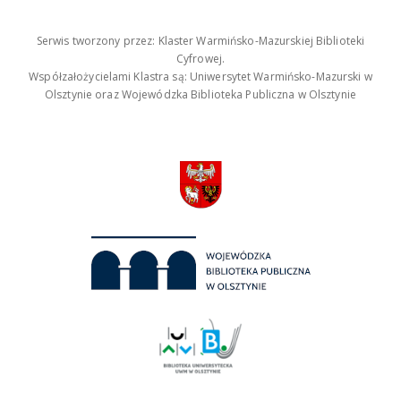
Serwis tworzony przez: Klaster Warmińsko-Mazurskiej Biblioteki
Cyfrowej.
Współzałożycielami Klastra są: Uniwersytet Warmińsko-Mazurski w
Olsztynie oraz Wojewódzka Biblioteka Publiczna w Olsztynie