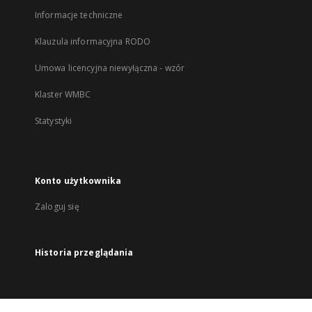
Informacje techniczne
Klauzula informacyjna RODO
Umowa licencyjna niewyłączna - wzór
Klaster WMBC
Statystyki
Konto użytkownika
Zaloguj się
Historia przeglądania