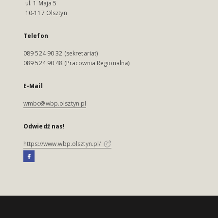
ul. 1 Maja 5
10-117 Olsztyn
Telefon
089 524 90 32 (sekretariat)
089 524 90 48 (Pracownia Regionalna)
E-Mail
wmbc@wbp.olsztyn.pl
Odwiedź nas!
https://www.wbp.olsztyn.pl/