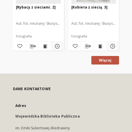
[Rybacy z sieciami. 2]
[Kobieta z siecią. 3]
[K
Aut. fot. nieznany
Skurpski, Hieronim (1914-2006). Il.
Aut. fot. nieznany
Skurpski, Hieronim
Aut
fotografia
fotografia
fot
Więcej
DANE KONTAKTOWE
Adres
Wojewódzka Biblioteka Publiczna
im. Emilii Sukertowej-Biedrawiny