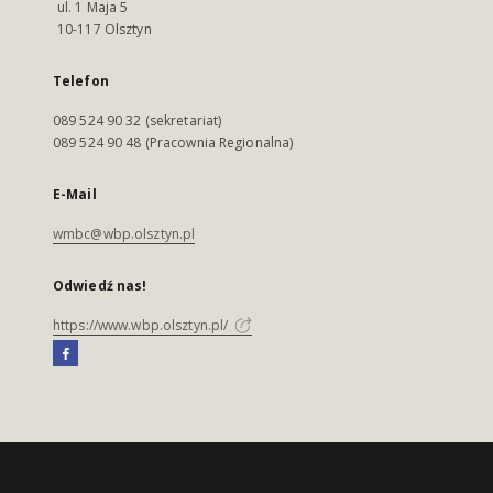
ul. 1 Maja 5
10-117 Olsztyn
Telefon
089 524 90 32 (sekretariat)
089 524 90 48 (Pracownia Regionalna)
E-Mail
wmbc@wbp.olsztyn.pl
Odwiedź nas!
https://www.wbp.olsztyn.pl/