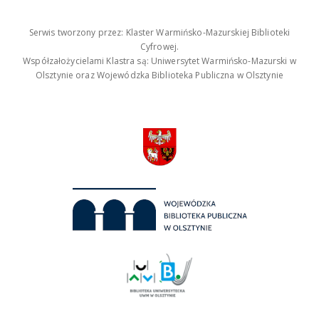
Serwis tworzony przez: Klaster Warmińsko-Mazurskiej Biblioteki
Cyfrowej.
Współzałożycielami Klastra są: Uniwersytet Warmińsko-Mazurski w
Olsztynie oraz Wojewódzka Biblioteka Publiczna w Olsztynie