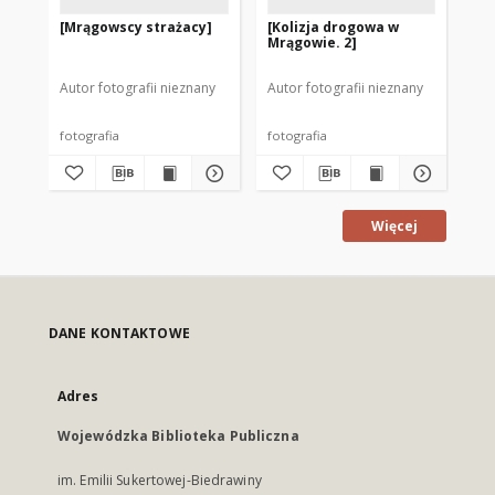
[Mrągowscy strażacy]
[Kolizja drogowa w
[R
Mrągowie. 2]
Autor fotografii nieznany
Autor fotografii nieznany
Aut
fotografia
fotografia
fot
Więcej
DANE KONTAKTOWE
Adres
Wojewódzka Biblioteka Publiczna
im. Emilii Sukertowej-Biedrawiny