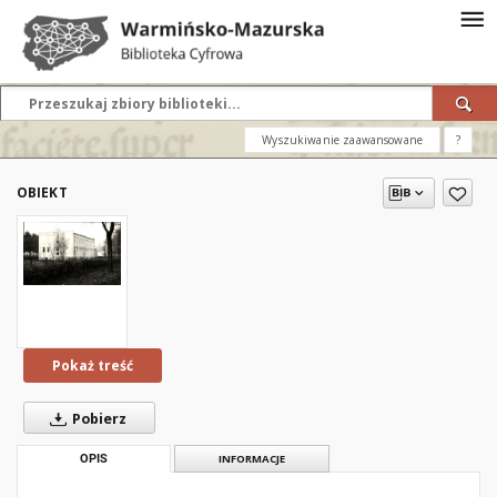
Wyszukiwanie zaawansowane
?
OBIEKT
Pokaż treść
Pobierz
OPIS
INFORMACJE