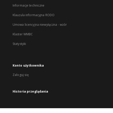
Informacje techniczne
Klauzula informacyjna RODO
Umowa licencyjna niewyłączna - wzór
Klaster WMBC
Statystyki
Konto użytkownika
Zaloguj się
Historia przeglądania