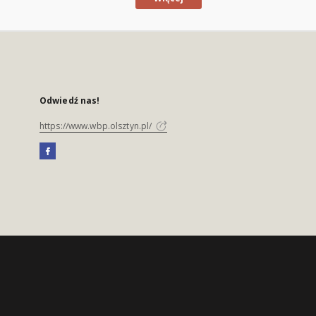
Odwiedź nas!
https://www.wbp.olsztyn.pl/