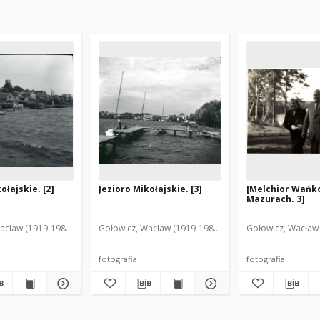
ołajskie. [2]
Jezioro Mikołajskie. [3]
[Melchior Wańk
Mazurach. 3]
acław (1919-1983). Fot.
Gołowicz, Wacław (1919-1983). Fot.
Gołowicz, Wacław 
fotografia
fotografia