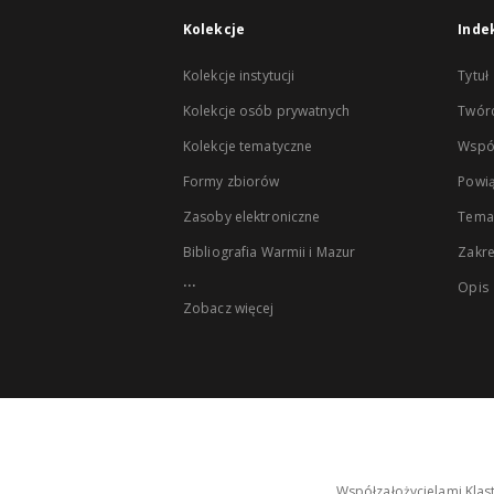
Kolekcje
Inde
Kolekcje instytucji
Tytuł
Kolekcje osób prywatnych
Twór
Kolekcje tematyczne
Wspó
Formy zbiorów
Powią
Zasoby elektroniczne
Tema
Bibliografia Warmii i Mazur
Zakr
...
Opis
Zobacz więcej
Współzałożycielami Klas