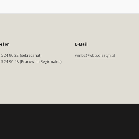
lefon
E-Mail
 524 90 32 (sekretariat)
wmbc@wbp.olsztyn.pl
 524 90 48 (Pracownia Regionalna)