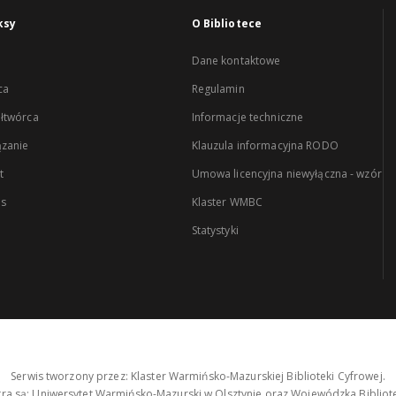
ksy
O Bibliotece
Dane kontaktowe
ca
Regulamin
łtwórca
Informacje techniczne
zanie
Klauzula informacyjna RODO
t
Umowa licencyjna niewyłączna - wzór
es
Klaster WMBC
Statystyki
Serwis tworzony przez: Klaster Warmińsko-Mazurskiej Biblioteki Cyfrowej.
tra są: Uniwersytet Warmińsko-Mazurski w Olsztynie oraz Wojewódzka Bibliote