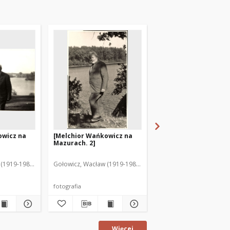
owicz na
[Melchior Wańkowicz na
Jezioro Czos zimą. [1]
Mazurach. 2]
(1919-1983). Fot.
Gołowicz, Wacław (1919-1983). Fot.
Gołowicz, Wacław (1919-
fotografia
fotografia
Więcej