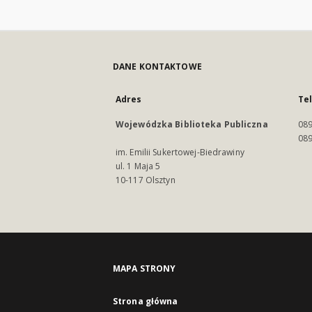
DANE KONTAKTOWE
Adres
Te
Wojewódzka Biblioteka Publiczna
089
089
im. Emilii Sukertowej-Biedrawiny
ul. 1 Maja 5
10-117 Olsztyn
MAPA STRONY
Strona główna