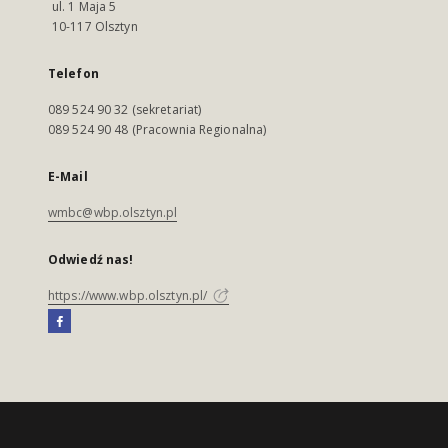
ul. 1 Maja 5
10-117 Olsztyn
Telefon
089 524 90 32 (sekretariat)
089 524 90 48 (Pracownia Regionalna)
E-Mail
wmbc@wbp.olsztyn.pl
Odwiedź nas!
https://www.wbp.olsztyn.pl/