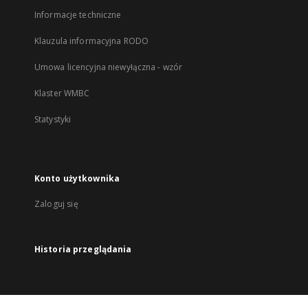
Informacje techniczne
Klauzula informacyjna RODO
Umowa licencyjna niewyłączna - wzór
Klaster WMBC
Statystyki
Konto użytkownika
Zaloguj się
Historia przeglądania