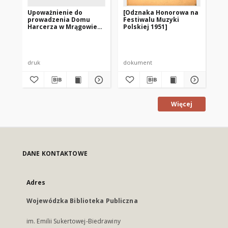
Upoważnienie do
[Odznaka Honorowa na
[M
prowadzenia Domu
Festiwalu Muzyki
1]
Harcerza w Mrągowie
Polskiej 1951]
1951. [2]
Aut
druk
dokument
fot
Więcej
DANE KONTAKTOWE
Adres
Wojewódzka Biblioteka Publiczna
im. Emilii Sukertowej-Biedrawiny