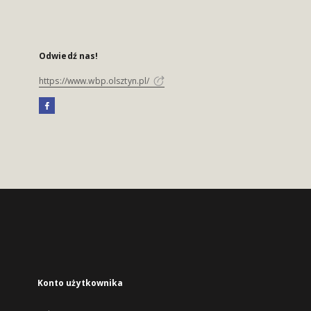
Odwiedź nas!
https://www.wbp.olsztyn.pl/
Konto użytkownika