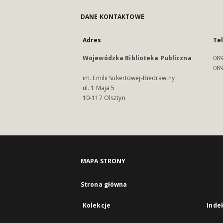
DANE KONTAKTOWE
Adres
Te
Wojewódzka Biblioteka Publiczna
089
089
im. Emilii Sukertowej-Biedrawiny
ul. 1 Maja 5
10-117 Olsztyn
MAPA STRONY
Strona główna
Kolekcje
Inde