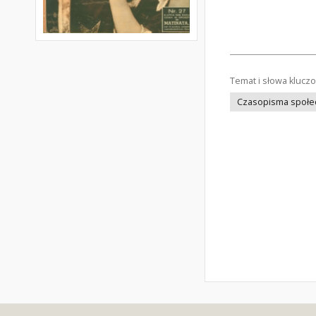
Temat i słowa klucz
Czasopisma społec