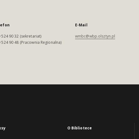
lefon
E-Mail
 524 90 32 (sekretariat)
wmbc@wbp.olsztyn.pl
 524 90 48 (Pracownia Regionalna)
ksy
O Bibliotece