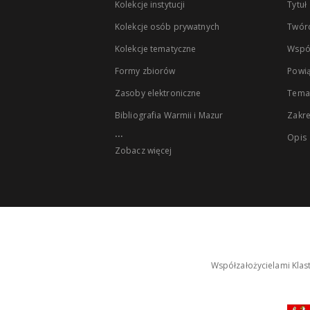
Kolekcje instytucji
Tytuł
Kolekcje osób prywatnych
Twór
Kolekcje tematyczne
Wspó
Formy zbiorów
Powią
Zasoby elektroniczne
Tema
Bibliografia Warmii i Mazur
Zakr
...
Opis
Zobacz więcej
Współzałożycielami Klas