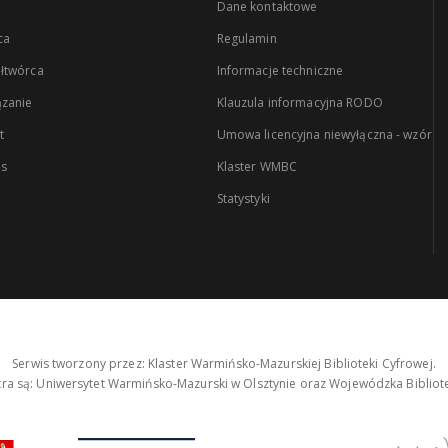
Dane kontaktowe
ca
Regulamin
łtwórca
Informacje techniczne
zanie
Klauzula informacyjna RODO
t
Umowa licencyjna niewyłączna - wzór
es
Klaster WMBC
Statystyki
Serwis tworzony przez: Klaster Warmińsko-Mazurskiej Biblioteki Cyfrowej.
tra są: Uniwersytet Warmińsko-Mazurski w Olsztynie oraz Wojewódzka Bibliote