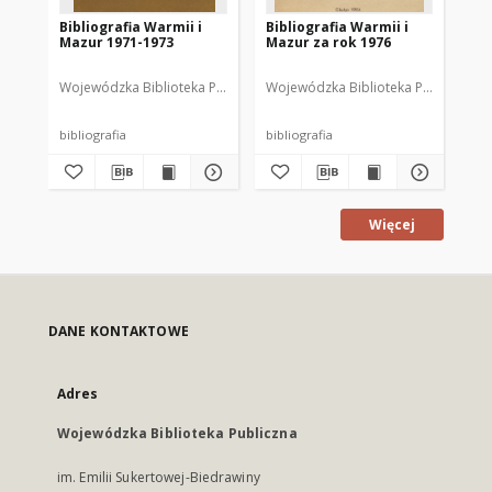
Bibliografia Warmii i
Bibliografia Warmii i
Bib
Mazur 1971-1973
Mazur za rok 1976
Ma
Wojewódzka Biblioteka Publiczna w Olsztynie
Wojewódzka Biblioteka Publiczna im.
Wajsbrot, Tamara. Opr
Woj
bibliografia
bibliografia
bib
Więcej
DANE KONTAKTOWE
Adres
Wojewódzka Biblioteka Publiczna
im. Emilii Sukertowej-Biedrawiny