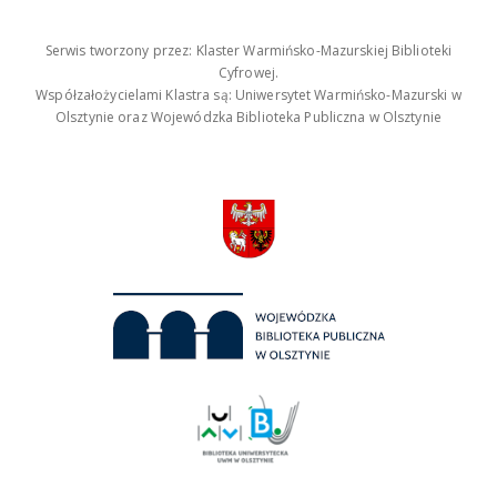
Serwis tworzony przez: Klaster Warmińsko-Mazurskiej Biblioteki
Cyfrowej.
Współzałożycielami Klastra są: Uniwersytet Warmińsko-Mazurski w
Olsztynie oraz Wojewódzka Biblioteka Publiczna w Olsztynie