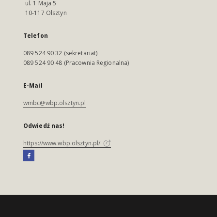
ul. 1 Maja 5
10-117 Olsztyn
Telefon
089 524 90 32 (sekretariat)
089 524 90 48 (Pracownia Regionalna)
E-Mail
wmbc@wbp.olsztyn.pl
Odwiedź nas!
https://www.wbp.olsztyn.pl/