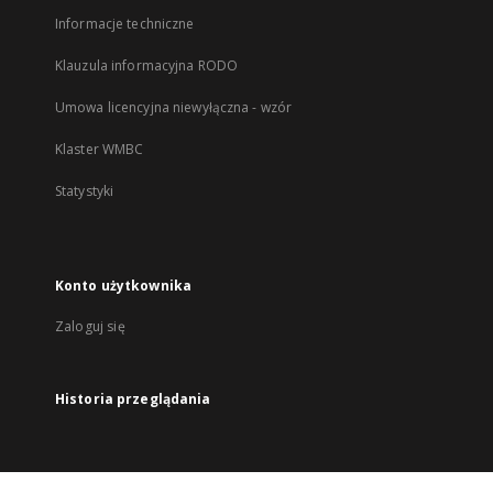
Informacje techniczne
Klauzula informacyjna RODO
Umowa licencyjna niewyłączna - wzór
Klaster WMBC
Statystyki
Konto użytkownika
Zaloguj się
Historia przeglądania