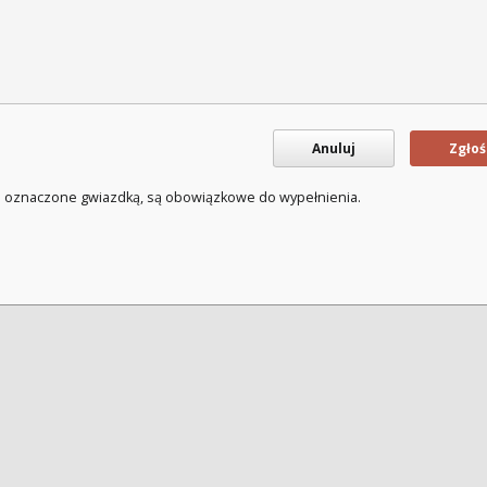
Anuluj
Zgłoś
a oznaczone gwiazdką, są obowiązkowe do wypełnienia.