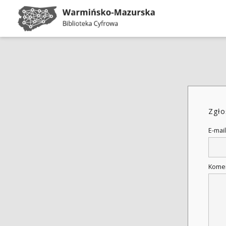
Zgło
E-mail
Kome