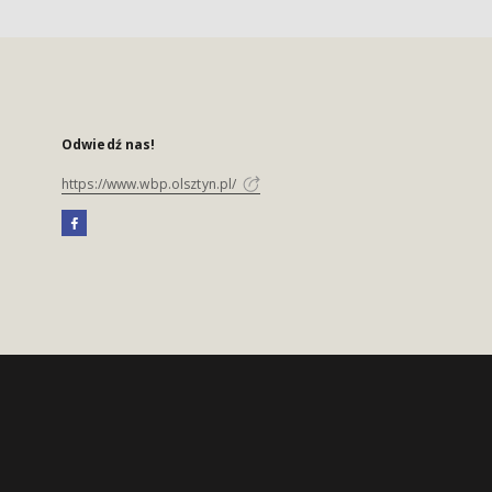
Odwiedź nas!
https://www.wbp.olsztyn.pl/