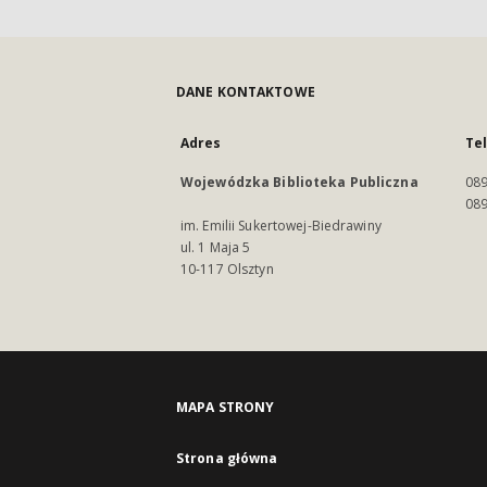
DANE KONTAKTOWE
Adres
Te
Wojewódzka Biblioteka Publiczna
089
089
im. Emilii Sukertowej-Biedrawiny
ul. 1 Maja 5
10-117 Olsztyn
MAPA STRONY
Strona główna