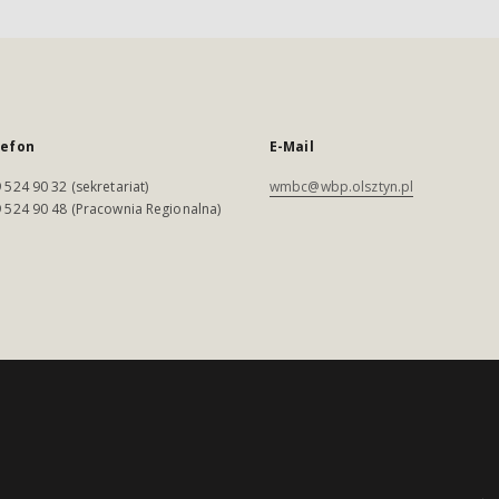
lefon
E-Mail
 524 90 32 (sekretariat)
wmbc@wbp.olsztyn.pl
 524 90 48 (Pracownia Regionalna)