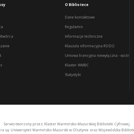
ksy
O Bibliotece
Dane kontaktowe
ca
Regulamin
łtwórca
Informacje techniczne
zanie
Klauzula informacyjna RODO
t
Umowa licencyjna niewyłączna - wzór
es
Klaster WMBC
Statystyki
Serwis tworzony przez: Klaster Warmińsko-Mazurskiej Biblioteki Cyfrowej.
tra są: Uniwersytet Warmińsko-Mazurski w Olsztynie oraz Wojewódzka Bibliote