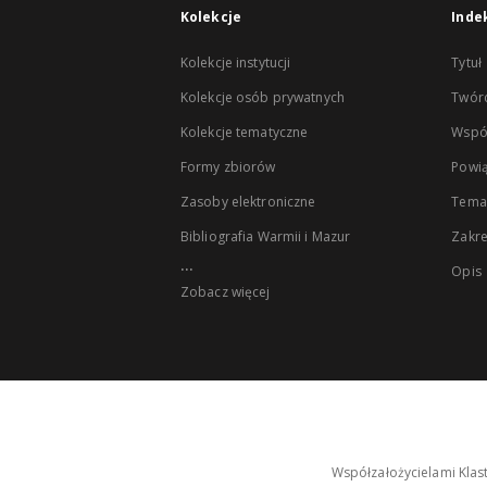
Kolekcje
Inde
Kolekcje instytucji
Tytuł
Kolekcje osób prywatnych
Twór
Kolekcje tematyczne
Wspó
Formy zbiorów
Powią
Zasoby elektroniczne
Tema
Bibliografia Warmii i Mazur
Zakr
...
Opis
Zobacz więcej
Współzałożycielami Klas