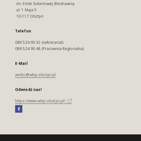
im. Emilii Sukertowej-Biedrawiny
ul. 1 Maja 5
10-117 Olsztyn
Telefon
089 524 90 32 (sekretariat)
089 524 90 48 (Pracownia Regionalna)
E-Mail
wmbc@wbp.olsztyn.pl
Odwiedź nas!
https://www.wbp.olsztyn.pl/