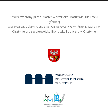
Serwis tworzony przez: Klaster Warmińsko-Mazurskiej Biblioteki
Cyfrowej.
Współzałożycielami Klastra są: Uniwersytet Warmińsko-Mazurski w
Olsztynie oraz Wojewódzka Biblioteka Publiczna w Olsztynie