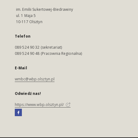
im. Emilii Sukertowej-Biedrawiny
ul. 1 Maja 5
10-117 Olsztyn
Telefon
089 524 90 32 (sekretariat)
089 524 90 48 (Pracownia Regionalna)
E-Mail
wmbc@wbp.olsztyn.pl
Odwiedź nas!
https://www.wbp.olsztyn.pl/