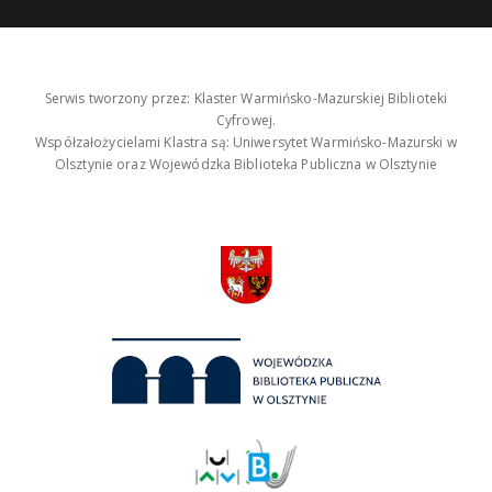
Serwis tworzony przez: Klaster Warmińsko-Mazurskiej Biblioteki
Cyfrowej.
Współzałożycielami Klastra są: Uniwersytet Warmińsko-Mazurski w
Olsztynie oraz Wojewódzka Biblioteka Publiczna w Olsztynie