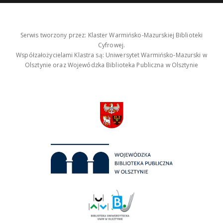
Serwis tworzony przez: Klaster Warmińsko-Mazurskiej Biblioteki
Cyfrowej.
Współzałożycielami Klastra są: Uniwersytet Warmińsko-Mazurski w
Olsztynie oraz Wojewódzka Biblioteka Publiczna w Olsztynie