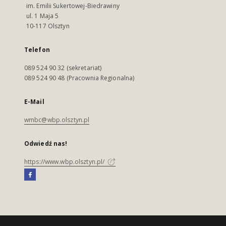
im. Emilii Sukertowej-Biedrawiny
ul. 1 Maja 5
10-117 Olsztyn
Telefon
089 524 90 32 (sekretariat)
089 524 90 48 (Pracownia Regionalna)
E-Mail
wmbc@wbp.olsztyn.pl
Odwiedź nas!
https://www.wbp.olsztyn.pl/