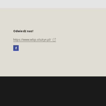
Odwiedź nas!
https://www.wbp.olsztyn.pl/