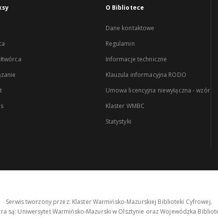
ksy
O Bibliotece
Dane kontaktowe
ca
Regulamin
łtwórca
Informacje techniczne
zanie
Klauzula informacyjna RODO
t
Umowa licencyjna niewyłączna - wzór
es
Klaster WMBC
Statystyki
Serwis tworzony przez: Klaster Warmińsko-Mazurskiej Biblioteki Cyfrowej.
tra są: Uniwersytet Warmińsko-Mazurski w Olsztynie oraz Wojewódzka Bibliote