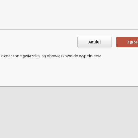
Anuluj
Zgłoś
a oznaczone gwiazdką, są obowiązkowe do wypełnienia.