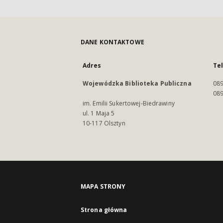
DANE KONTAKTOWE
Adres
Te
Wojewódzka Biblioteka Publiczna
089
089
im. Emilii Sukertowej-Biedrawiny
ul. 1 Maja 5
10-117 Olsztyn
MAPA STRONY
Strona główna