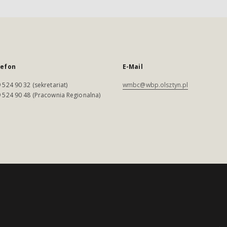
lefon
E-Mail
 524 90 32 (sekretariat)
wmbc@wbp.olsztyn.pl
 524 90 48 (Pracownia Regionalna)