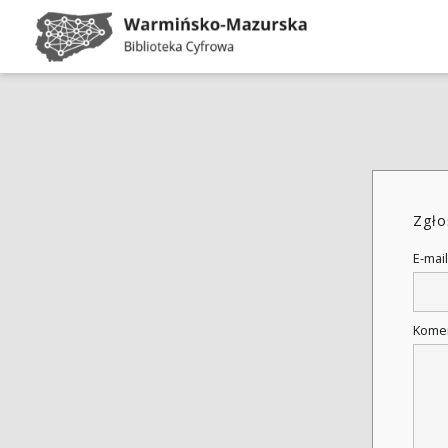
Zgło
E-mail
Kome