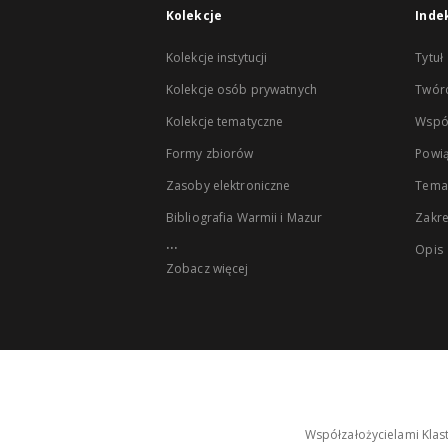
Kolekcje
Inde
Kolekcje instytucji
Tytuł
Kolekcje osób prywatnych
Twór
Kolekcje tematyczne
Wspó
Formy zbiorów
Powią
Zasoby elektroniczne
Tema
Bibliografia Warmii i Mazur
Zakr
...
Opis
Zobacz więcej
Współzałożycielami Klas