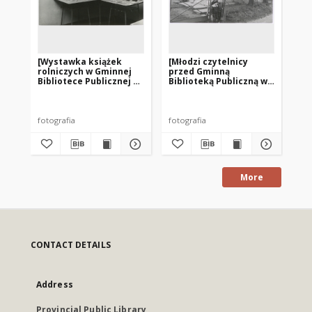
[Wystawka książek
[Młodzi czytelnicy
[B
rolniczych w Gminnej
przed Gminną
Bib
Bibliotece Publicznej w
Biblioteką Publiczną w
Na
Dźwierzutach]
Orzynach]
fotografia
fotografia
fot
More
CONTACT DETAILS
Address
Provincial Public Library