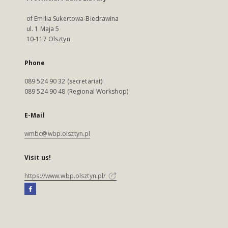
of Emilia Sukertowa-Biedrawina
ul. 1 Maja 5
10-117 Olsztyn
Phone
089 524 90 32 (secretariat)
089 524 90 48 (Regional Workshop)
E-Mail
wmbc@wbp.olsztyn.pl
Visit us!
https://www.wbp.olsztyn.pl/