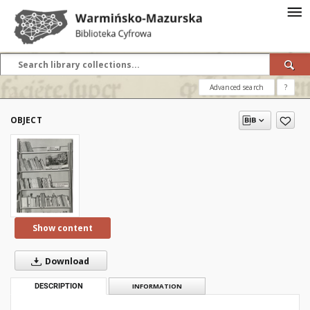
Advanced search
?
OBJECT
Show content
Download
DESCRIPTION
INFORMATION