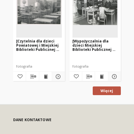
[Czytelnia dla dzieci
[Wypożyczalnia dla
[Cz
Powiatowej i Miejskiej
dzieci Miejskiej
do
Biblioteki Publicznej w
Biblioteki Publicznej w
Mie
Kętrzynie]
Kętrzynie]
Pu
2]
fotografia
fotografia
fot
Więcej
DANE KONTAKTOWE