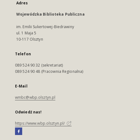
Adres
Wojewódzka Biblioteka Publiczna
im. Emilii Sukertowej-Biedrawiny
ul. 1 Maja 5
10-117 Olsztyn
Telefon
089 524 90 32 (sekretariat)
089 524 90 48 (Pracownia Regionalna)
E-Mail
wmbc@wbp.olsztyn.pl
Odwiedź nas!
https://www.wbp.olsztyn.pl/