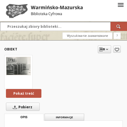
Wyszukiwanie zaawansowane
?
OBIEKT
Pokaż treść
Pobierz
OPIS
INFORMACJE