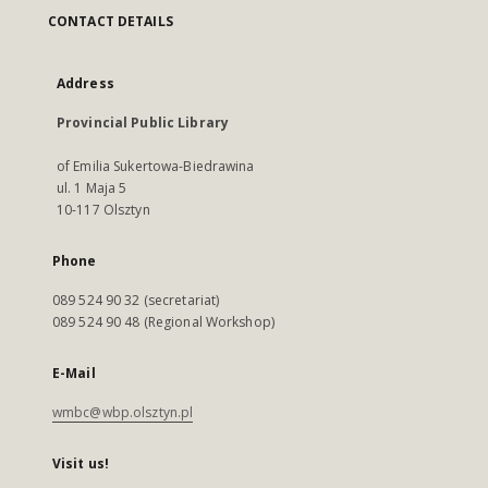
CONTACT DETAILS
Address
Provincial Public Library
of Emilia Sukertowa-Biedrawina
ul. 1 Maja 5
10-117 Olsztyn
Phone
089 524 90 32 (secretariat)
089 524 90 48 (Regional Workshop)
E-Mail
wmbc@wbp.olsztyn.pl
Visit us!