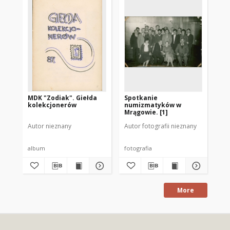
MDK "Zodiak". Giełda
Spotkanie
I. 
kolekcjonerów
numizmatyków w
Pr
Mrągowie. [1]
Ma
Autor nieznany
Autor fotografii nieznany
Aut
album
fotografia
fot
More