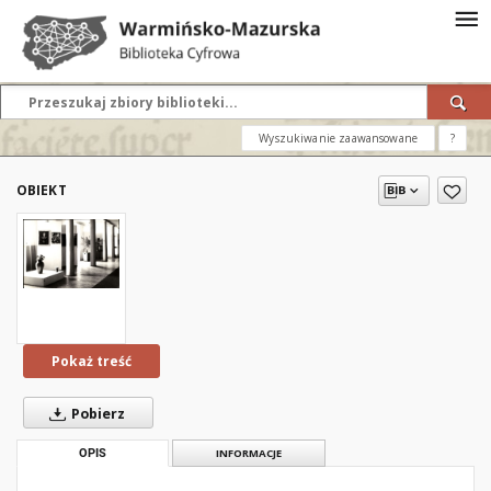
Wyszukiwanie zaawansowane
?
OBIEKT
Pokaż treść
Pobierz
OPIS
INFORMACJE