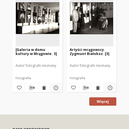
[Galeria w domu
Artyści mrągowscy.
I. 
kultury w Mrągowie. 3]
Zygmunt Białokoz. [3]
Pr
Ma
Autor fotografii nieznany
Autor fotografii nieznany
Aut
fotografia
fotografia
fot
Więcej