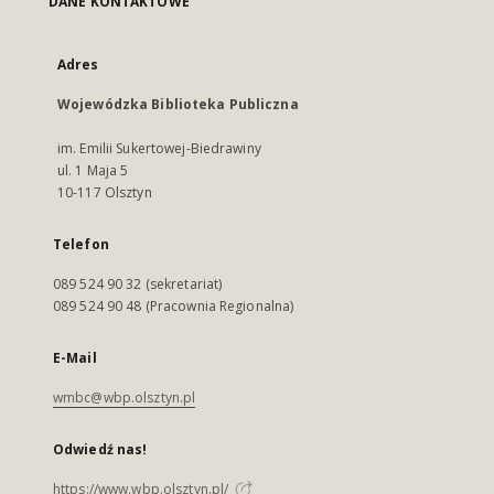
DANE KONTAKTOWE
Adres
Wojewódzka Biblioteka Publiczna
im. Emilii Sukertowej-Biedrawiny
ul. 1 Maja 5
10-117 Olsztyn
Telefon
089 524 90 32 (sekretariat)
089 524 90 48 (Pracownia Regionalna)
E-Mail
wmbc@wbp.olsztyn.pl
Odwiedź nas!
https://www.wbp.olsztyn.pl/