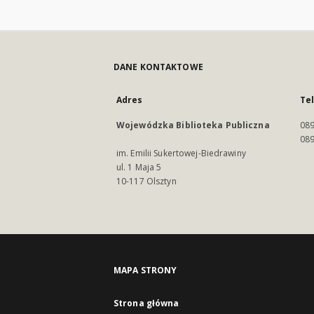
DANE KONTAKTOWE
Adres
Te
Wojewódzka Biblioteka Publiczna
089
089
im. Emilii Sukertowej-Biedrawiny
ul. 1 Maja 5
10-117 Olsztyn
MAPA STRONY
Strona główna