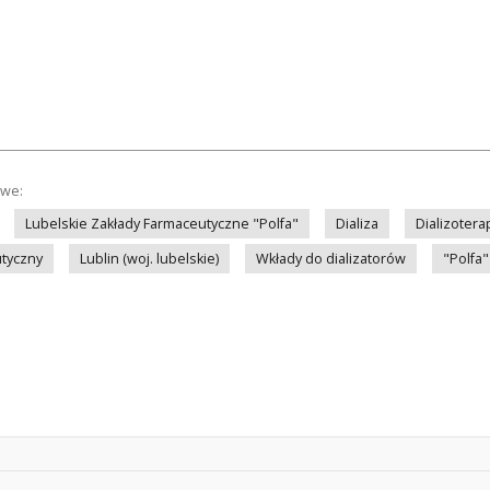
owe:
Lubelskie Zakłady Farmaceutyczne "Polfa"
Dializa
Dializotera
tyczny
Lublin (woj. lubelskie)
Wkłady do dializatorów
"Polfa"