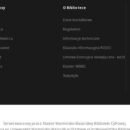
ksy
O Bibliotece
Dane kontaktowe
ca
Regulamin
łtwórca
Informacje techniczne
zanie
Klauzula informacyjna RODO
t
Umowa licencyjna niewyłączna - wzór
es
Klaster WMBC
Statystyki
Serwis tworzony przez: Klaster Warmińsko-Mazurskiej Biblioteki Cyfrowej.
tra są: Uniwersytet Warmińsko-Mazurski w Olsztynie oraz Wojewódzka Bibliote