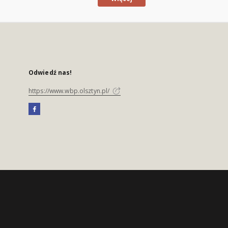
Odwiedź nas!
https://www.wbp.olsztyn.pl/