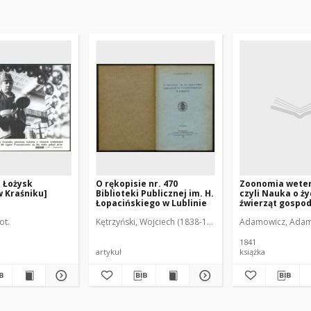
 Łożysk
O rękopisie nr. 470
Zoonomia wete
 Kraśniku]
Biblioteki Publicznej im. H.
czyli Nauka o ży
Łopacińskiego w Lublinie
źwierząt gospod
dla użytku bad
ot.
Kętrzyński, Wojciech (1838-1918)
Adamowicz, Adam
przyrodzenia, 
weterynarzy
1841
artykuł
książka