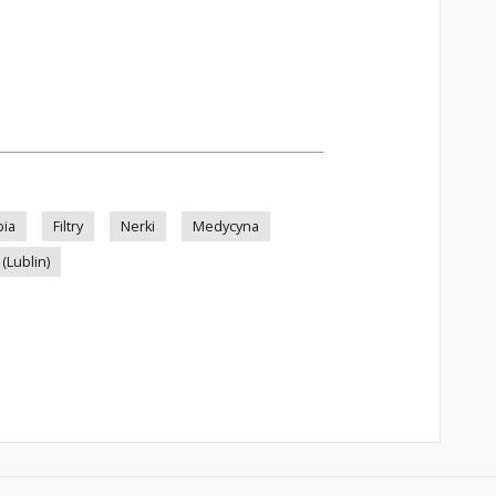
pia
Filtry
Nerki
Medycyna
 (Lublin)