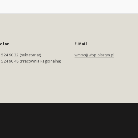
lefon
E-Mail
 524 90 32 (sekretariat)
wmbc@wbp.olsztyn.pl
 524 90 48 (Pracownia Regionalna)