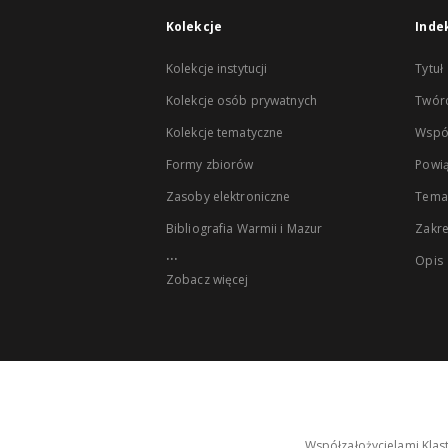
Kolekcje
Inde
Kolekcje instytucji
Tytuł
Kolekcje osób prywatnych
Twór
Kolekcje tematyczne
Wspó
Formy zbiorów
Powią
Zasoby elektroniczne
Tema
Bibliografia Warmii i Mazur
Zakr
...
Opis
Zobacz więcej
Współzałożycielami Klas