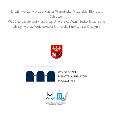
Serwis tworzony przez: Klaster Warmińsko-Mazurskiej Biblioteki
Cyfrowej.
Współzałożycielami Klastra są: Uniwersytet Warmińsko-Mazurski w
Olsztynie oraz Wojewódzka Biblioteka Publiczna w Olsztynie