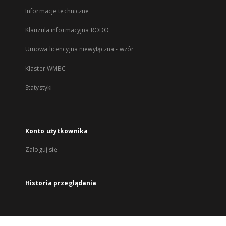
Informacje techniczne
Klauzula informacyjna RODO
Umowa licencyjna niewyłączna - wzór
Klaster WMBC
Statystyki
Konto użytkownika
Zaloguj się
Historia przeglądania