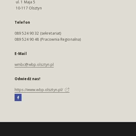
ul. 1 Maja 5
10-117 Olsztyn
Telefon
089 524 90 32 (sekretariat)
089 524 90 48 (Pracownia Regionalna)
E-Mail
wmbc@wbp.olsztyn.pl
Odwiedź nas!
https://www.wbp.olsztyn.pl/