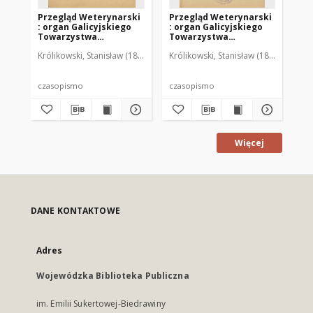
Przegląd Weterynarski
Przegląd Weterynarski
Pr
: organ Galicyjskiego
: organ Galicyjskiego
: 
Towarzystwa
Towarzystwa
To
Weterynarskiego :
Weterynarskiego :
We
Królikowski, Stanisław (1853-1924). Red.
Królikowski, Stanisław (1853-1924). R
Kró
czasopismo
czasopismo
cz
poświęcone
poświęcone
po
weterynaryi i hodowli,
weterynaryi i hodowli,
we
1905 R. 20, nr 4
1905 R. 20, nr 5
190
czasopismo
czasopismo
cz
Więcej
DANE KONTAKTOWE
Adres
Wojewódzka Biblioteka Publiczna
im. Emilii Sukertowej-Biedrawiny