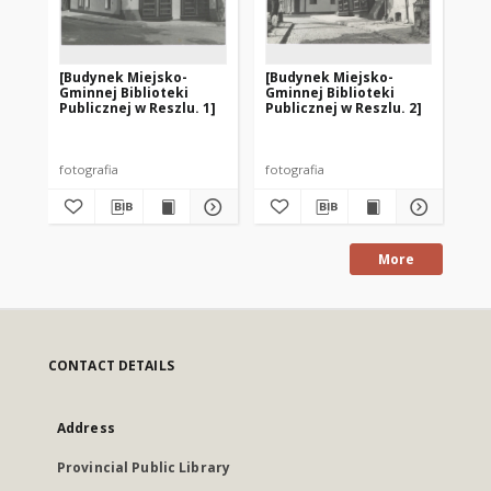
[Budynek Miejsko-
[Budynek Miejsko-
[O
Gminnej Biblioteki
Gminnej Biblioteki
lo
Publicznej w Reszlu. 1]
Publicznej w Reszlu. 2]
Bib
Res
Kol
fotografia
fotografia
fot
More
CONTACT DETAILS
Address
Provincial Public Library