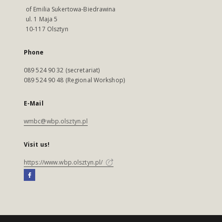
of Emilia Sukertowa-Biedrawina
ul. 1 Maja 5
10-117 Olsztyn
Phone
089 524 90 32 (secretariat)
089 524 90 48 (Regional Workshop)
E-Mail
wmbc@wbp.olsztyn.pl
Visit us!
https://www.wbp.olsztyn.pl/