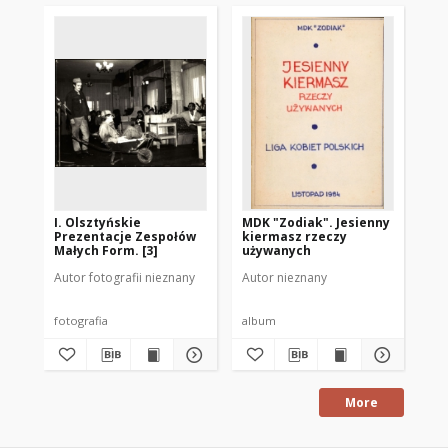
I. Olsztyńskie
MDK "Zodiak". Jesienny
Za
Prezentacje Zespołów
kiermasz rzeczy
wi
Małych Form. [3]
używanych
Mi
Dn
Autor fotografii nieznany
Autor nieznany
Aut
fotografia
album
zap
More