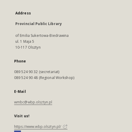
Address
Provincial Public Library
of Emilia Sukertowa-Biedrawina
ul. 1 Maja 5
10-117 Olsztyn
Phone
089 524 90 32 (secretariat)
089 524 90 48 (Regional Workshop)
E-Mail
wmbc@wbp.olsztyn.pl
Visit us!
https://www.wbp.olsztyn.pl/