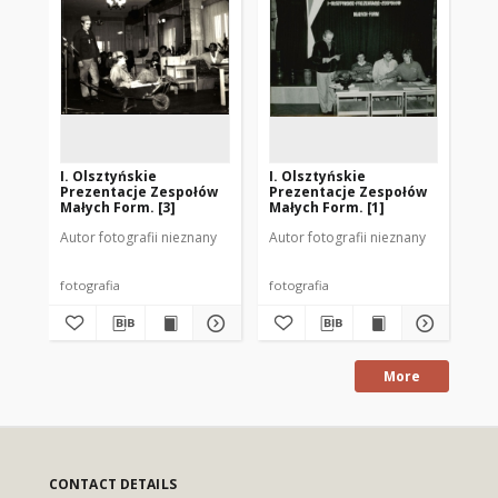
I. Olsztyńskie
I. Olsztyńskie
I. 
Prezentacje Zespołów
Prezentacje Zespołów
Pr
Małych Form. [3]
Małych Form. [1]
Ma
Autor fotografii nieznany
Autor fotografii nieznany
Aut
fotografia
fotografia
fot
More
CONTACT DETAILS