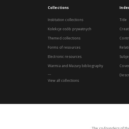
Collections
Inde
Institution collections
Title
Kolekcje osób prywatnych
Creat
Themed collections
Contr
Forms of resources
Relat
Electronic resources
Subje
Warmia and Mazury bibliography
Cove
...
Descr
View all collections
The co-founders of the