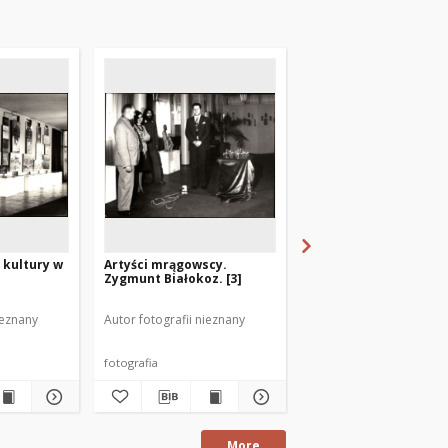
 kultury w
Artyści mrągowscy.
[Mężczyźni. 2]
Zygmunt Białokoz. [3]
ieznany
Autor fotografii nieznany
Autor fotografii nieznan
fotografia
fotografia
More