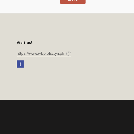
Visit us!
https://www.wbp.olsztyn.pl/