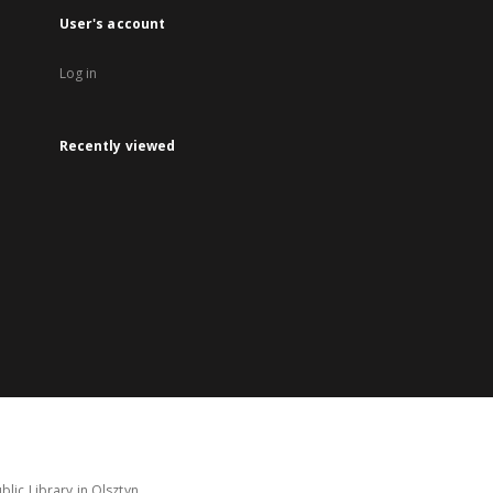
User's account
Log in
Recently viewed
lic Library in Olsztyn.