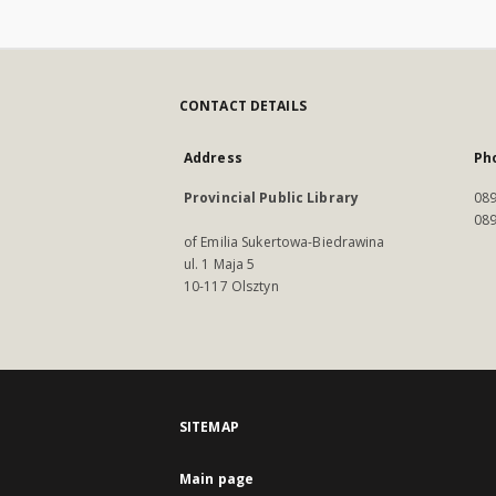
CONTACT DETAILS
Address
Ph
Provincial Public Library
089
089
of Emilia Sukertowa-Biedrawina
ul. 1 Maja 5
10-117 Olsztyn
SITEMAP
Main page