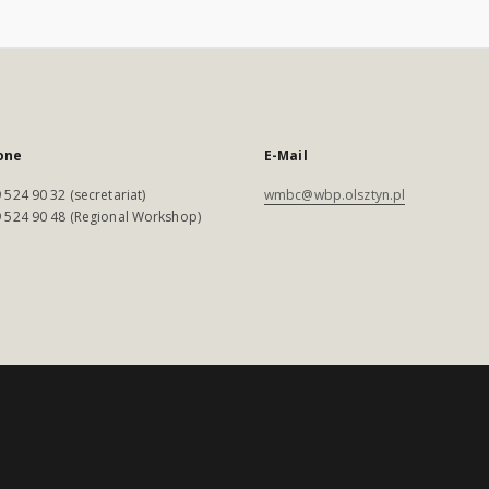
one
E-Mail
 524 90 32 (secretariat)
wmbc@wbp.olsztyn.pl
 524 90 48 (Regional Workshop)