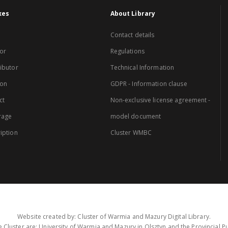
xes
About Library
Contact details
or
Regulations
ibutor
Technical Information
ion
GDPR - Information clause
ct
Non-exclusive license agreement -
rage
model document
iption
Cluster WMBC
Website created by: Cluster of Warmia and Mazury Digital Library.
 Cluster are: University of Warmia and Mazury in Olsztyn and the Provincial Pub