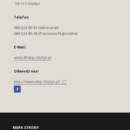
10-117 Olsztyn
Telefon
089 524 90 32 (sekretariat)
089 524 90 48 (Pracownia Regionalna)
E-Mail
wmbc@wbp.olsztyn.pl
Odwiedź nas!
https://www.wbp.olsztyn.pl/
MAPA STRONY