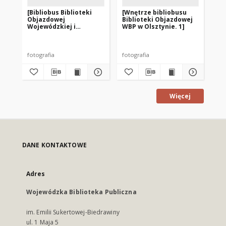
[Bibliobus Biblioteki
[Wnętrze bibliobusu
[W
Objazdowej
Biblioteki Objazdowej
Bi
Wojewódzkiej i
WBP w Olsztynie. 1]
WB
Miejskiej Biblioteki
Publicznej w Olsztynie]
fotografia
fotografia
fot
Więcej
DANE KONTAKTOWE
Adres
Wojewódzka Biblioteka Publiczna
im. Emilii Sukertowej-Biedrawiny
ul. 1 Maja 5