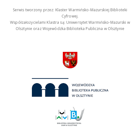
Serwis tworzony przez: Klaster Warmińsko-Mazurskiej Biblioteki
Cyfrowej.
Współzałożycielami Klastra są: Uniwersytet Warmińsko-Mazurski w
Olsztynie oraz Wojewódzka Biblioteka Publiczna w Olsztynie