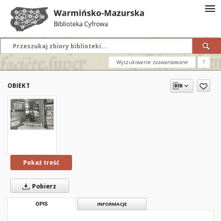
Wyszukiwanie zaawansowane
?
OBIEKT
Pokaż treść
Pobierz
OPIS
INFORMACJE