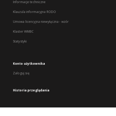
Informacje techniczne
Klauzula informacyjna RODO
Umowa licencyjna niewyłączna - wzór
Klaster WMBC
Statystyki
Konto użytkownika
Zaloguj się
Historia przeglądania