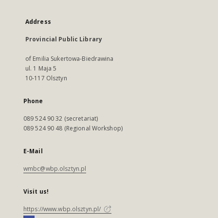
Address
Provincial Public Library
of Emilia Sukertowa-Biedrawina
ul. 1 Maja 5
10-117 Olsztyn
Phone
089 524 90 32 (secretariat)
089 524 90 48 (Regional Workshop)
E-Mail
wmbc@wbp.olsztyn.pl
Visit us!
https://www.wbp.olsztyn.pl/