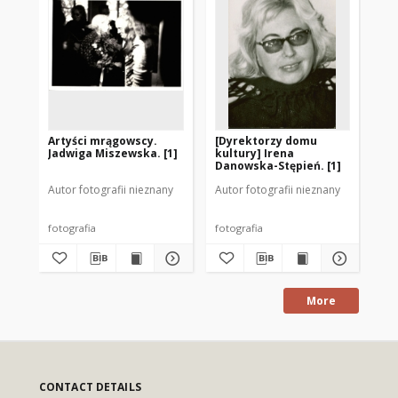
Artyści mrągowscy.
[Dyrektorzy domu
[D
Jadwiga Miszewska. [1]
kultury] Irena
ku
Danowska-Stępień. [1]
Da
Autor fotografii nieznany
Autor fotografii nieznany
Aut
fotografia
fotografia
fot
More
CONTACT DETAILS