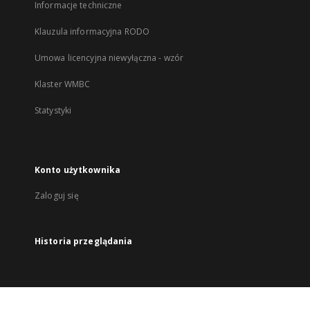
Informacje techniczne
Klauzula informacyjna RODO
Umowa licencyjna niewyłączna - wzór
Klaster WMBC
Statystyki
Konto użytkownika
Zaloguj się
Historia przeglądania