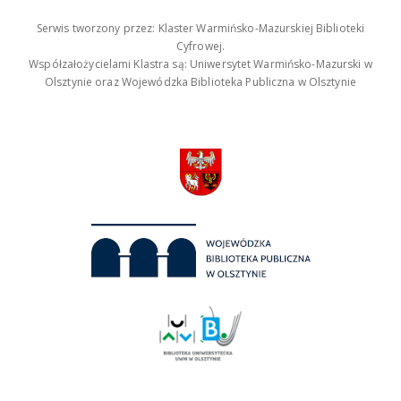
Serwis tworzony przez: Klaster Warmińsko-Mazurskiej Biblioteki
Cyfrowej.
Współzałożycielami Klastra są: Uniwersytet Warmińsko-Mazurski w
Olsztynie oraz Wojewódzka Biblioteka Publiczna w Olsztynie