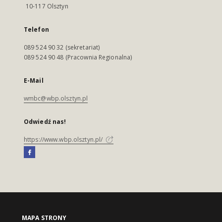
10-117 Olsztyn
Telefon
089 524 90 32 (sekretariat)
089 524 90 48 (Pracownia Regionalna)
E-Mail
wmbc@wbp.olsztyn.pl
Odwiedź nas!
https://www.wbp.olsztyn.pl/
MAPA STRONY