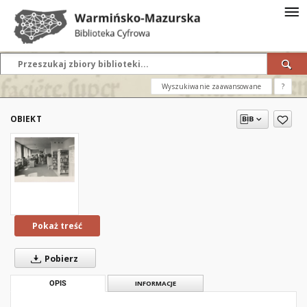
Wyszukiwanie zaawansowane
?
OBIEKT
Pokaż treść
Pobierz
OPIS
INFORMACJE