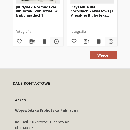
[Budynek Gromadzkiej
[Czytelnia dla
[Od
Biblioteki Publicznej w
dorosłych Powiatowej i
Wo
Nakomiadach]
Miejskiej Biblioteki
Mie
Publicznej w Pasłęku]
Pu
pr
– f
fotografia
fotografia
fot
Więcej
DANE KONTAKTOWE
Adres
Wojewódzka Biblioteka Publiczna
im. Emilii Sukertowej-Biedrawiny
ul. 1 Maja 5