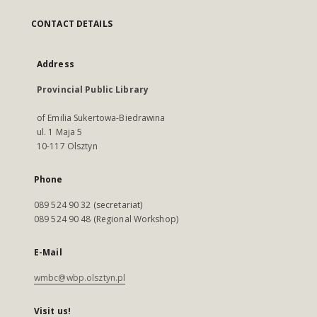
CONTACT DETAILS
Address
Provincial Public Library
of Emilia Sukertowa-Biedrawina
ul. 1 Maja 5
10-117 Olsztyn
Phone
089 524 90 32 (secretariat)
089 524 90 48 (Regional Workshop)
E-Mail
wmbc@wbp.olsztyn.pl
Visit us!