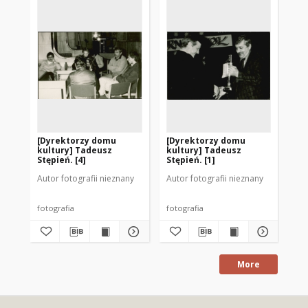
[Dyrektorzy domu
[Dyrektorzy domu
[D
kultury] Tadeusz
kultury] Tadeusz
ku
Stępień. [4]
Stępień. [1]
Stę
Autor fotografii nieznany
Autor fotografii nieznany
Aut
fotografia
fotografia
fot
More