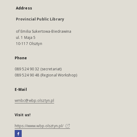
Address
Provincial Public Library
of Emilia Sukertowa-Biedrawina
ul. 1 Maja 5
10-117 Olsztyn
Phone
089 524 90 32 (secretariat)
089 524 90 48 (Regional Workshop)
E-Mail
wmbc@wbp.olsztyn.pl
Visit us!
https://www.wbp.olsztyn.pl/