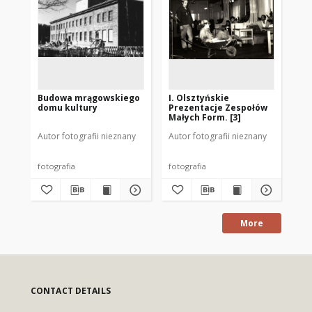
Budowa mrągowskiego
I. Olsztyńskie
Bu
domu kultury
Prezentacje Zespołów
Mr
Małych Form. [3]
Autor fotografii nieznany
Autor fotografii nieznany
Goł
fotografia
fotografia
fot
More
CONTACT DETAILS