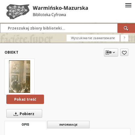
Wyszukiwanie zaawansowane
?
OBIEKT
Pokaż treść
Pobierz
OPIS
INFORMACJE