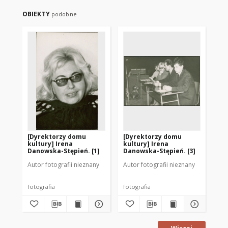
OBIEKTY
podobne
[Dyrektorzy domu
[Dyrektorzy domu
[D
kultury] Irena
kultury] Irena
ku
Danowska-Stępień. [1]
Danowska-Stępień. [3]
Da
Autor fotografii nieznany
Autor fotografii nieznany
Aut
fotografia
fotografia
fot