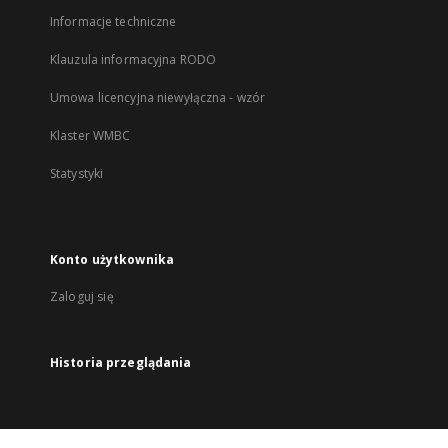
Informacje techniczne
Klauzula informacyjna RODO
Umowa licencyjna niewyłączna - wzór
Klaster WMBC
Statystyki
Konto użytkownika
Zaloguj się
Historia przeglądania