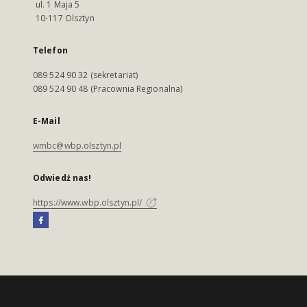
ul. 1 Maja 5
10-117 Olsztyn
Telefon
089 524 90 32 (sekretariat)
089 524 90 48 (Pracownia Regionalna)
E-Mail
wmbc@wbp.olsztyn.pl
Odwiedź nas!
https://www.wbp.olsztyn.pl/