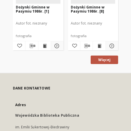
Dożynki Gminne w
Dożynki Gminne w
Do
Pasymiu 1986r. [1]
Pasymiu 1986r. [8]
Pas
Autor fot. nieznany
Autor fot. nieznany
Aut
fotografia
fotografia
fot
Więcej
DANE KONTAKTOWE
Adres
Wojewódzka Biblioteka Publiczna
im. Emilii Sukertowej-Biedrawiny