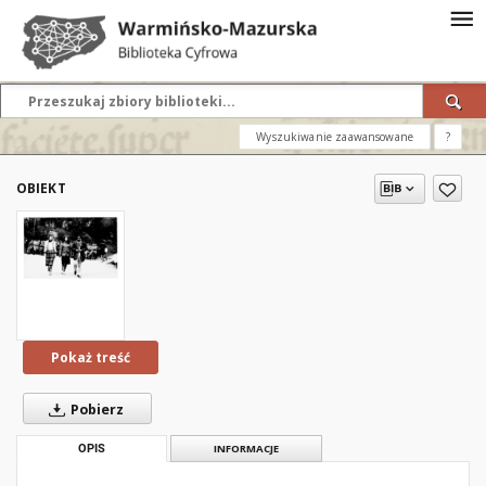
Wyszukiwanie zaawansowane
?
OBIEKT
Pokaż treść
Pobierz
OPIS
INFORMACJE