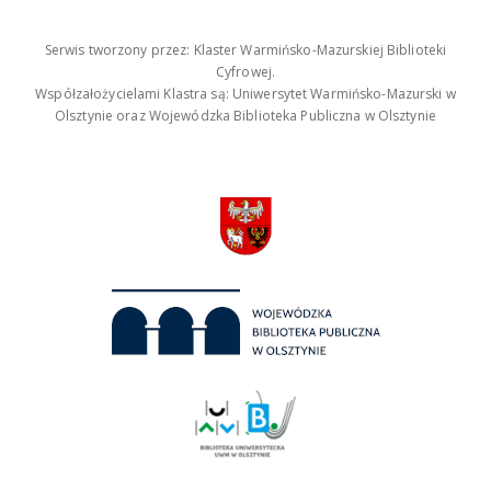
Serwis tworzony przez: Klaster Warmińsko-Mazurskiej Biblioteki
Cyfrowej.
Współzałożycielami Klastra są: Uniwersytet Warmińsko-Mazurski w
Olsztynie oraz Wojewódzka Biblioteka Publiczna w Olsztynie