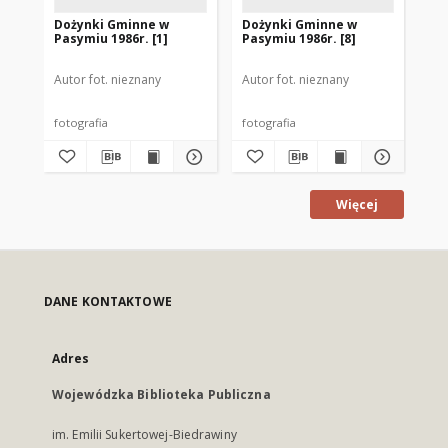
Dożynki Gminne w
Dożynki Gminne w
Do
Pasymiu 1986r. [1]
Pasymiu 1986r. [8]
Pas
Autor fot. nieznany
Autor fot. nieznany
Aut
fotografia
fotografia
fot
Więcej
DANE KONTAKTOWE
Adres
Wojewódzka Biblioteka Publiczna
im. Emilii Sukertowej-Biedrawiny