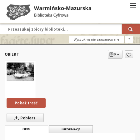
Wyszukiwanie zaawansowane
?
OBIEKT
Pokaż treść
Pobierz
OPIS
INFORMACJE