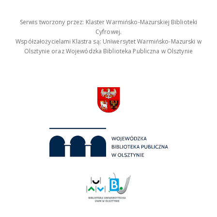
Serwis tworzony przez: Klaster Warmińsko-Mazurskiej Biblioteki
Cyfrowej.
Współzałożycielami Klastra są: Uniwersytet Warmińsko-Mazurski w
Olsztynie oraz Wojewódzka Biblioteka Publiczna w Olsztynie