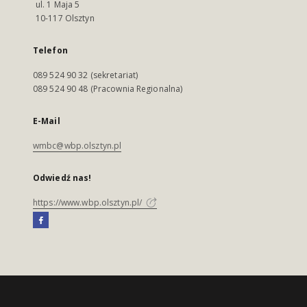
ul. 1 Maja 5
10-117 Olsztyn
Telefon
089 524 90 32 (sekretariat)
089 524 90 48 (Pracownia Regionalna)
E-Mail
wmbc@wbp.olsztyn.pl
Odwiedź nas!
https://www.wbp.olsztyn.pl/