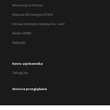
Informacje techniczne
Klauzula informacyjna RODO
Umowa licencyjna niewyłączna - wzór
Klaster WMBC
Statystyki
Konto użytkownika
Zaloguj się
Historia przeglądania